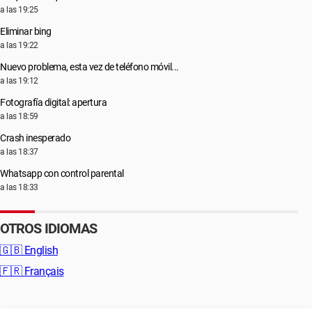
a las 19:25
Eliminar bing
a las 19:22
Nuevo problema, esta vez de teléfono móvil...
a las 19:12
Fotografía digital: apertura
a las 18:59
Crash inesperado
a las 18:37
Whatsapp con control parental
a las 18:33
OTROS IDIOMAS
🇬🇧
English
🇫🇷
Français