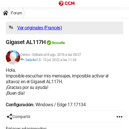
Forum
Ver originales (Francés)
Gigaset AL117H
Resuelto
Cerise
-
Editado el 8 ago. 2018 a las 08:27
baladur13
-
13 jul. 2022 a las 11:34
Hola,
Imposible escuchar mis mensajes, imposible activar el
altavoz en el Gigaset AL117H.
¡Gracias por su ayuda!
¡Buen día!
Configuración:
Windows / Edge 17.17134
Compartir
Enlaces relacionados: