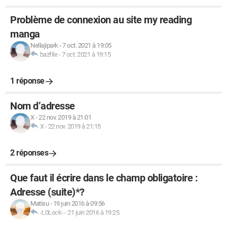
Problème de connexion au site my reading
manga
Nellajipark
-
7 oct. 2021 à 19:05
bazfile
-
7 oct. 2021 à 19:15
1 réponse
Nom d’adresse
X
-
22 nov. 2019 à 21:01
X
-
22 nov. 2019 à 21:15
2 réponses
Que faut il écrire dans le champ obligatoire :
Adresse (suite)*?
Matisu
-
19 juin 2016 à 09:56
-L0Lock-
-
21 juin 2016 à 19:25