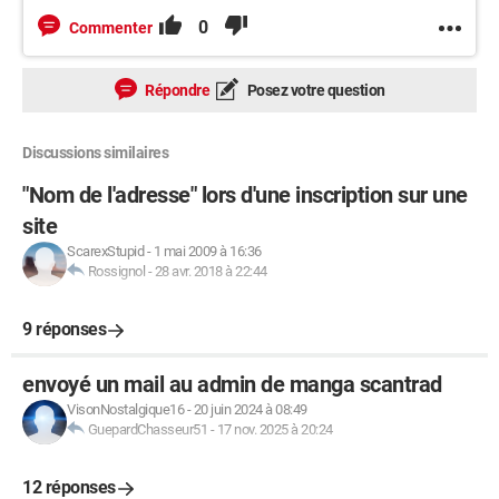
0
Commenter
Répondre
Posez votre question
Discussions similaires
"Nom de l'adresse" lors d'une inscription sur une
site
ScarexStupid
-
1 mai 2009 à 16:36
Rossignol
-
28 avr. 2018 à 22:44
9 réponses
envoyé un mail au admin de manga scantrad
VisonNostalgique16
-
20 juin 2024 à 08:49
GuepardChasseur51
-
17 nov. 2025 à 20:24
12 réponses