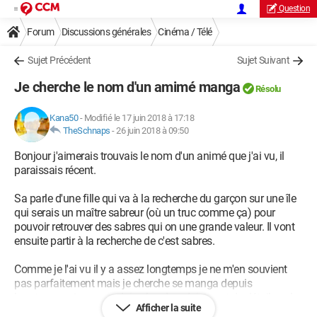
Question
Forum
Discussions générales
Cinéma / Télé
Sujet Précédent
Sujet Suivant
Je cherche le nom d'un amimé manga
Résolu
Kana50
-
Modifié le 17 juin 2018 à 17:18
TheSchnaps
-
26 juin 2018 à 09:50
Bonjour j'aimerais trouvais le nom d'un animé que j'ai vu, il
paraissais récent.
Sa parle d'une fille qui va à la recherche du garçon sur une île
qui serais un maître sabreur (où un truc comme ça) pour
pouvoir retrouver des sabres qui on une grande valeur. Il vont
ensuite partir à la recherche de c'est sabres.
Comme je l'ai vu il y a assez longtemps je ne m'en souvient
pas parfaitement mais je cherche se manga depuis
longtemps, si vous voulais plus de précision et de détail sur le
Afficher la suite
manga lisez la suite.