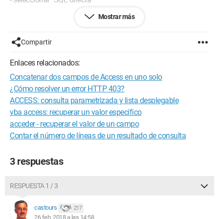
- en la hoja "Propiedad" definir una cadena de conexión
Mostrar más
- definir la consulta
¡Gracias de antemano!
Compartir
Configuración:
Windows / Internet Explorer 11.0
Enlaces relacionados:
Concatenar dos campos de Access en uno solo
¿Cómo resolver un error HTTP 403?
ACCESS: consulta parametrizada y lista desplegable
vba access: recuperar un valor específico
acceder - recuperar el valor de un campo
Contar el número de líneas de un resultado de consulta
3 respuestas
RESPUESTA 1 / 3
castours
217
26 feb. 2018 a las 14:58