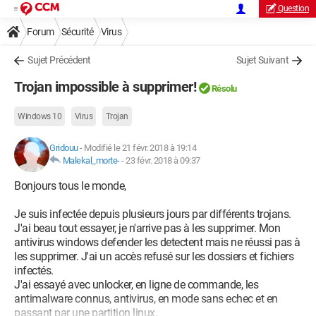
Question
Forum
Sécurité
Virus
Sujet Précédent
Sujet Suivant
Trojan impossible à supprimer!
Résolu
Windows 10
Virus
Trojan
Gridouu
-
Modifié le 21 févr. 2018 à 19:14
Malekal_morte-
-
23 févr. 2018 à 09:37
Bonjours tous le monde,
Je suis infectée depuis plusieurs jours par différents trojans.
J'ai beau tout essayer, je n'arrive pas à les supprimer. Mon
antivirus windows defender les detectent mais ne réussi pas à
les supprimer. J'ai un accès refusé sur les dossiers et fichiers
infectés.
J'ai essayé avec unlocker, en ligne de commande, les
antimalware connus, antivirus, en mode sans echec et en
passant par une partition linux.