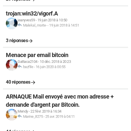
trojan:win32/vigorf.A
jeanyves59
-
19 juin 2018 à 10:50
Malekal_morte-
-
19 juin 2018 à 14:51
3 réponses
Menace par email bitcoin
Gattaca2104
-
10 déc. 2018 à 20:23
bazfile
-
16 juin 2020 à 00:55
40 réponses
ARNAQUE Mail envoyé avec mon adresse +
demande d'argent par Bitcoin.
Mendy
-
22 févr. 2019 à 16:34
Marine_8275
-
25 avr. 2019 à 04:11