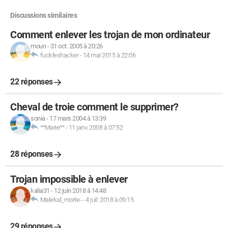
Discussions similaires
Comment enlever les trojan de mon ordinateur
moun
-
31 oct. 2005 à 20:26
fuckleshacker
-
14 mai 2015 à 22:06
22 réponses
Cheval de troie comment le supprimer?
sonia
-
17 mars 2004 à 13:39
^^Marie^^
-
11 janv. 2008 à 07:52
28 réponses
Trojan impossible à enlever
kalia31
-
12 juin 2018 à 14:48
Malekal_morte-
-
4 juil. 2018 à 09:15
29 réponses