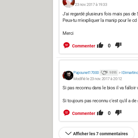
23 nov. 2017 à 19:33
J'ai regardé plusieurs fois mais pas de
Peux-tu m'expliquer la manip pour le c
Merci
0
Commenter
Papounet17000
>
IDimartino
9 895
Modifié le 23 nov. 2017 à 20:12
Si pas reconnu dans le bios il va falloi
Si toujours pas reconnu c'est qu'il a d
0
Commenter
Afficher les 7 commentaires