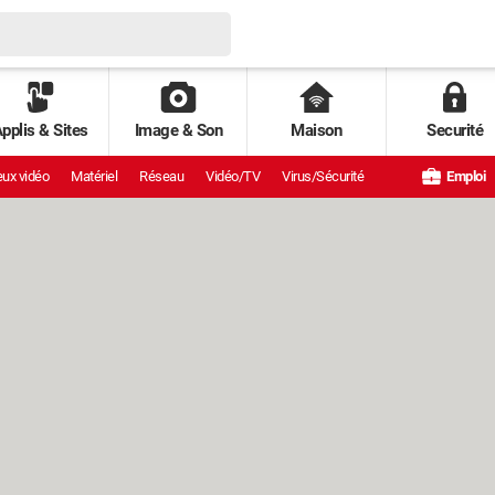
pplis & Sites
Image & Son
Maison
Securité
ux vidéo
Matériel
Réseau
Vidéo/TV
Virus/Sécurité
Emploi