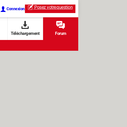
Posez votre
question
Connexion
Téléchargement
Forum