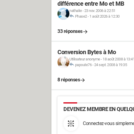
différence entre Mo et MB
nathalie
-
23 nov. 2006 à 22:51
Phase2
-
1 août 2026 à 12:30
33 réponses
Conversion Bytes à Mo
Utilisateur anonyme
-
18 août 2008 à 13:4
papoute76
-
24 sept. 2008 à 19:35
8 réponses
DEVENEZ MEMBRE EN QUELQU
Connectez-vous simplemen