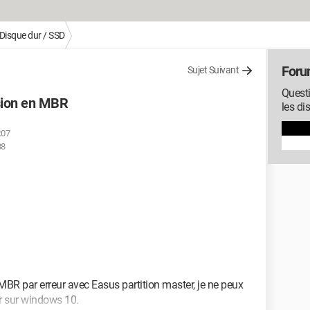
Disque dur / SSD
Foru
Sujet Suivant
Questi
rsion en MBR
les di
:07
38
BR par erreur avec Easus partition master, je ne peux
r sur windows 10.