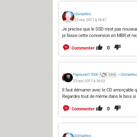
IDimartino
23 nov. 2017 à 18:47
Je precise que le SSD n'est pas nouve
je fasse cette conversion en MBR et re
0
Commenter
Papounet17000
>
IDimartino
9 895
23 nov. 2017 à 18:53
Il faut démarrer avec le CD amorçable q
Regardes tout de même dans le bios si l
0
Commenter
IDimartino