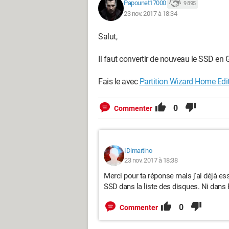
Papounet17000
9 895
23 nov. 2017 à 18:34
Salut,
Il faut convertir de nouveau le SSD en 
Fais le avec
Partition Wizard Home Edi
0
Commenter
IDimartino
23 nov. 2017 à 18:38
Merci pour ta réponse mais j'ai déjà ess
SSD dans la liste des disques. Ni dans E
0
Commenter