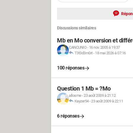
Répon
Discussions similaires
Mb en Mo conversion et diffé
CANCUNIO
-
16 nov. 2005 à 19:37
T3t3d3m0rt
-
18 mai 2026 à 07:16
100 réponses
Question 1 Mb = ?Mo
allosme
-
23 août 2009 à 21:12
Kayzer54
-
23 août 2009 à 22:11
6 réponses