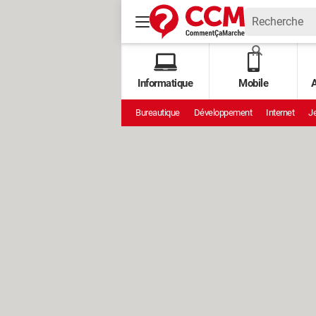
Informatique
Mobile
A
Bureautique
Développement
Internet
Je