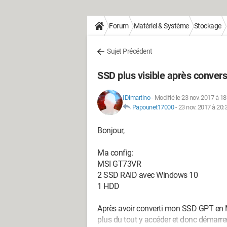
Forum
Matériel & Système
Stockage
Sujet Précédent
SSD plus visible après conve
IDimartino
-
Modifié le 23 nov. 2017 à 18
Papounet17000
-
23 nov. 2017 à 20:
Bonjour,
Ma config:
MSI GT73VR
2 SSD RAID avec Windows 10
1 HDD
Après avoir converti mon SSD GPT en M
plus du tout y accéder et donc démarre