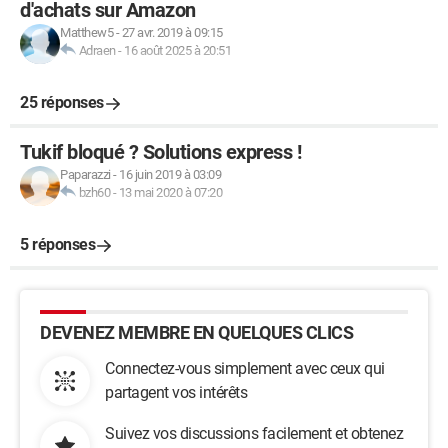
d'achats sur Amazon
Matthew5
-
27 avr. 2019 à 09:15
Adraen
-
16 août 2025 à 20:51
25 réponses
Tukif bloqué ? Solutions express !
Paparazzi
-
16 juin 2019 à 03:09
bzh60
-
13 mai 2020 à 07:20
5 réponses
DEVENEZ MEMBRE EN QUELQUES CLICS
Connectez-vous simplement avec ceux qui
partagent vos intérêts
Suivez vos discussions facilement et obtenez