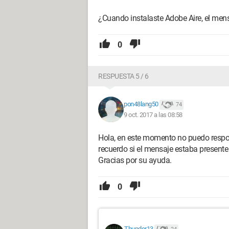
¿Cuando instalaste Adobe Aire, el mens
0
RESPUESTA 5 / 6
pon48lang50
74
9 oct. 2017 a las 08:58
Hola, en este momento no puedo respo
recuerdo si el mensaje estaba presente 
Gracias por su ayuda.
0
Thunder13