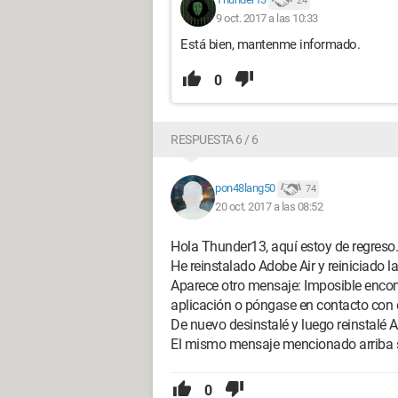
24
9 oct. 2017 a las 10:33
Está bien, mantenme informado.
0
RESPUESTA 6 / 6
pon48lang50
74
20 oct. 2017 a las 08:52
Hola Thunder13, aquí estoy de regreso.
He reinstalado Adobe Air y reiniciado 
Aparece otro mensaje: Imposible encontra
aplicación o póngase en contacto con e
De nuevo desinstalé y luego reinstalé A
El mismo mensaje mencionado arriba 
0