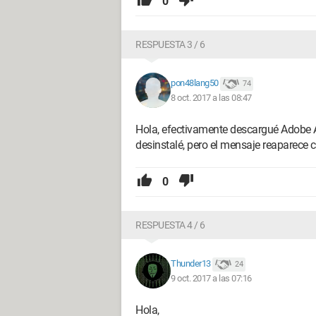
0
RESPUESTA 3 / 6
pon48lang50
74
8 oct. 2017 a las 08:47
Hola, efectivamente descargué Adobe A
desinstalé, pero el mensaje reaparece 
0
RESPUESTA 4 / 6
Thunder13
24
9 oct. 2017 a las 07:16
Hola,