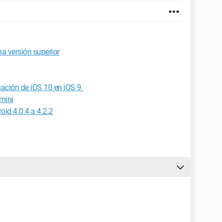
a versión superior
cación de iOS 10 en iOS 9.
 mini
oid 4.0.4 a 4.2.2