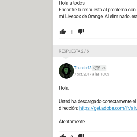
Hola a todos,
Encontré la respuesta al problema con 
mi Livebox de Orange. Al eliminarlo, e
1
RESPUESTA 2 / 6
Thunder13
24
7 oct. 2017 a las 10:03
Hola,
Usted ha descargado correctamente el s
dirección:
https://get.adobe.com/fr/air
Atentamente