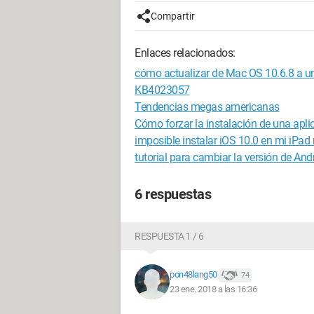
Compartir
Enlaces relacionados:
cómo actualizar de Mac OS 10.6.8 a un
KB4023057
Tendencias megas americanas
Cómo forzar la instalación de una apli
imposible instalar iOS 10.0 en mi iPad
tutorial para cambiar la versión de Andr
6 respuestas
RESPUESTA 1 / 6
pon48lang50
74
23 ene. 2018 a las 16:36