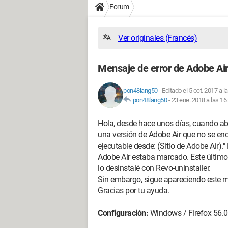
Forum
Ver originales (Francés)
Mensaje de error de Adobe Ai
pon48lang50
-
Editado el 5 oct. 2017 a l
pon48lang50
-
23 ene. 2018 a las 16
Hola, desde hace unos días, cuando ab
una versión de Adobe Air que no se encu
ejecutable desde: (Sitio de Adobe Air).
Adobe Air estaba marcado. Este último
lo desinstalé con Revo-uninstaller.
Sin embargo, sigue apareciendo este m
Gracias por tu ayuda.
Configuración:
Windows / Firefox 56.0