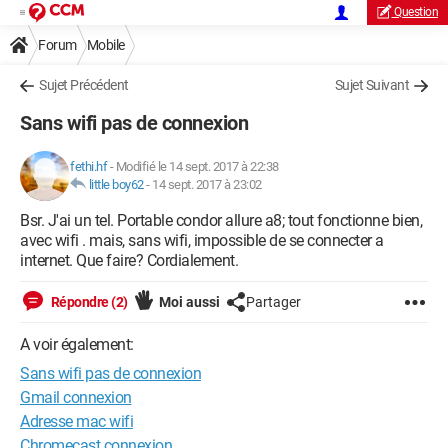
Question
Forum
Mobile
Sujet Précédent
Sujet Suivant
Sans wifi pas de connexion
fethi.hf
-
Modifié le 14 sept. 2017 à 22:38
little boy62
-
14 sept. 2017 à 23:02
Bsr. J'ai un tel. Portable condor allure a8; tout fonctionne bien,
avec wifi . mais, sans wifi, impossible de se connecter a
internet. Que faire? Cordialement.
Répondre (2)
Moi aussi
Partager
A voir également:
Sans wifi pas de connexion
Gmail connexion
Adresse mac wifi
Chromecast connexion