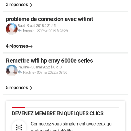
3 réponses
problème de connexion avec wifirst
Bapt
-
9 oct. 2018 à 21:45
brupala
-
27 févr. 2019 à 23:28
4 réponses
Remettre wifi hp envy 6000e series
Pauline
-
30 mai 2022 à 07:10
Pauline
-
30 mai 2022 à 08:56
5 réponses
DEVENEZ MEMBRE EN QUELQUES CLICS
Connectez-vous simplement avec ceux qui
partagent vos intérêts