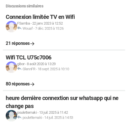
Discussions similaires
Connexion limitée TV en Wifi
FSamba
-
22 janv. 2023 à 12:52
Wouaf
-
7 déc. 2025 à 15:26
21 réponses
Wifi TCL U75c7006
gibor
-
8 août 2020 à 13:29
GlennFR
-
18 sept. 2025 à 10:10
80 réponses
heure dernière connextion sur whatsapp qui ne
change pas
poulettemaki
-
13 juil. 2025 à 11:42
poulettemaki
-
14 juil. 2025 à 14:53