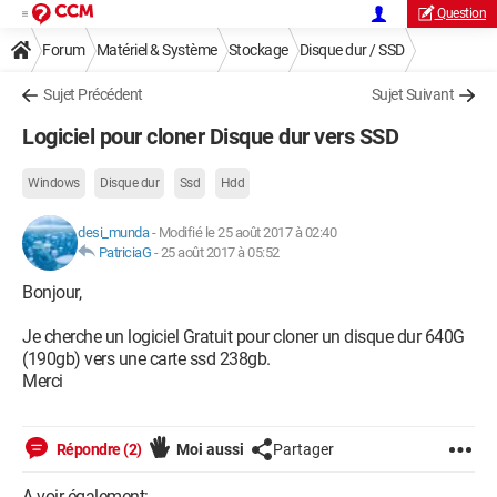
Question
Forum
Matériel & Système
Stockage
Disque dur / SSD
Sujet Précédent
Sujet Suivant
Logiciel pour cloner Disque dur vers SSD
Windows
Disque dur
Ssd
Hdd
desi_munda
-
Modifié le 25 août 2017 à 02:40
PatriciaG
-
25 août 2017 à 05:52
Bonjour,
Je cherche un logiciel Gratuit pour cloner un disque dur 640G
(190gb) vers une carte ssd 238gb.
Merci
Répondre (2)
Moi aussi
Partager
A voir également: