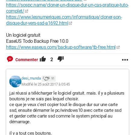
https://sospc.name/cloner-un-disque-dur-un-cas-pratique-tuto-
complet/
https://www.lesnumeriques.com/informatique/cloner-son-
disque-dur-vers-ssd-a1692.html
Un logiciel gratuit
EaseUS Todo Backup Free 10.0
https://www.easeus.com/backup-software/tb-free.html
2
Commenter
desi_munda
91
Modifié le 25 août 2017 à 05:45
j,ai réussi a télécharger le logiciel gratuit. mais. il y a plusieurs
boutons je ne sais pas lequel choisir.
ce que je veux c'est copier tout le disque dur sur une carte
ssd, ensuite démarrer le pc/windows10 avec cette carte ssd
et garder cette carte ssd comme le system principal au
démarrage.
il y a tout ces boutons.