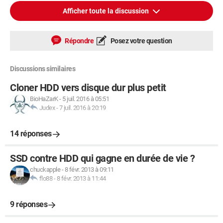
Afficher toute la discussion
Répondre
Posez votre question
Discussions similaires
Cloner HDD vers disque dur plus petit
BioHaZarK
-
5 juil. 2016 à 05:51
Judex
-
7 juil. 2016 à 20:19
14 réponses
SSD contre HDD qui gagne en durée de vie ?
chuckapple
-
8 févr. 2013 à 09:11
flo88
-
8 févr. 2013 à 11:44
9 réponses