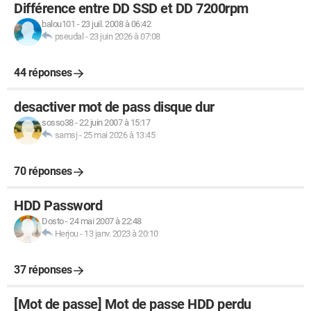
Différence entre DD SSD et DD 7200rpm
balou101
-
23 juil. 2008 à 06:42
pseudal
-
23 juin 2026 à 07:08
44 réponses
desactiver mot de pass disque dur
sosso38
-
22 juin 2007 à 15:17
samsj
-
25 mai 2026 à 13:45
70 réponses
HDD Password
Dosto
-
24 mai 2007 à 22:48
Herjou
-
13 janv. 2023 à 20:10
37 réponses
[Mot de passe] Mot de passe HDD perdu