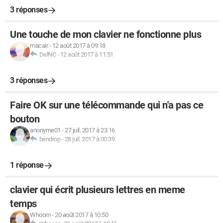
3 réponses
Une touche de mon clavier ne fonctionne pIus
macair
-
12 août 2017 à 09:18
DelNC
-
12 août 2017 à 11:51
3 réponses
Faire OK sur une télécommande qui n'a pas ce
bouton
anonyme01
-
27 juil. 2017 à 23:16
bendrop
-
28 juil. 2017 à 00:39
1 réponse
clavier qui écrit plusieurs lettres en meme
temps
Whoom
-
20 août 2017 à 10:50