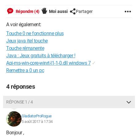
Répondre (4)
Moi aussi
Partager
A voir également:
Touche 0 ne fonctionne plus
Jeux java itel touche
Touche rémanente
Java : Jeux gratuits à télécharger !
Api-ms-win-core-winrt-l1-1-0.dll windows 7
✓
Remettre a 0 un pc
4 réponses
RÉPONSE 1 / 4
GladiatorProRogue
5 août 2017 à 17:34
Bonjour ,