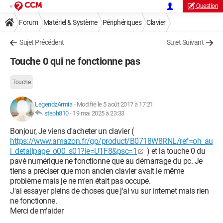
Question
Forum
Matériel & Système
Périphériques
Clavier
Sujet Précédent
Sujet Suivant
Touche 0 qui ne fonctionne pas
Touche
LegendzArmia
-
Modifié le 5 août 2017 à 17:21
steph810
-
19 mai 2025 à 23:33
Bonjour, Je viens d'acheter un clavier (
https://www.amazon.fr/gp/product/B0718W8RNL/ref=oh_au
i_detailpage_o00_s01?ie=UTF8&psc=1
) et la touche 0 du
pavé numérique ne fonctionne que au démarrage du pc. Je
tiens a préciser que mon ancien clavier avait le même
problème mais je ne m'en était pas occupé.
J'ai essayer pleins de choses que j'ai vu sur internet mais rien
ne fonctionne.
Merci de m'aider