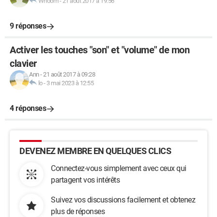
Whoom
-
21 août 2017 à 19:56
9 réponses
Activer les touches "son" et "volume" de mon
clavier
Ann
-
21 août 2017 à 09:28
lo
-
3 mai 2023 à 12:55
4 réponses
DEVENEZ MEMBRE EN QUELQUES CLICS
Connectez-vous simplement avec ceux qui
partagent vos intérêts
Suivez vos discussions facilement et obtenez
plus de réponses