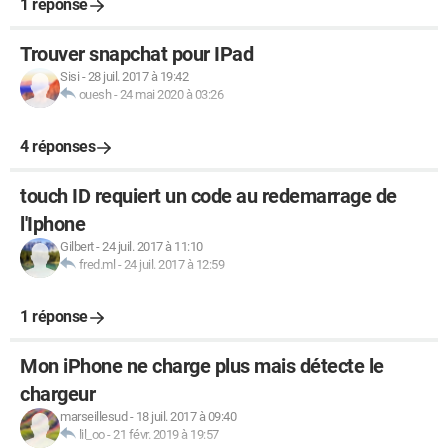
1 réponse
Trouver snapchat pour IPad
Sisi
-
28 juil. 2017 à 19:42
ouesh
-
24 mai 2020 à 03:26
4 réponses
touch ID requiert un code au redemarrage de
l'Iphone
Gilbert
-
24 juil. 2017 à 11:10
fred.ml
-
24 juil. 2017 à 12:59
1 réponse
Mon iPhone ne charge plus mais détecte le
chargeur
marseillesud
-
18 juil. 2017 à 09:40
lil_oo
-
21 févr. 2019 à 19:57