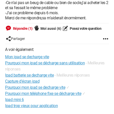
-Ce n'ai pas un beug de cable ou bien de socle,j'ai acheter les 2
et sa fessait le même problème
-J'ai ce problème depuis 6 mois.
Merci de me répondre,sa m'aiderait énormèment.
Répondre (1)
Moi aussi
(6)
Posez votre question
Partager
A voir également:
Mon ipad se decharge vite
Pourquoi mon ipad se décharge sans utilisation
- Meilleures
réponses
Ipad batterie se decharge vite
- Meilleures réponses
Capture d'écran ipad
Pourquoi mon ipad se decharge vite
✓
Pourquoi mon téléphone fixe se décharge vite
✓
Ipad mini 6
Ipad trop vieux pour application