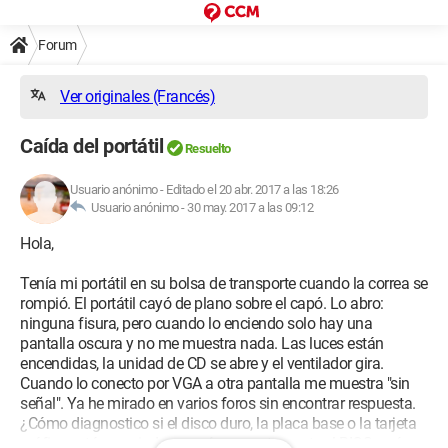
Forum
Ver originales (Francés)
Caída del portátil
Resuelto
Usuario anónimo
-
Editado el 20 abr. 2017 a las 18:26
Usuario anónimo -
30 may. 2017 a las 09:12
Hola,
Tenía mi portátil en su bolsa de transporte cuando la correa se
rompió. El portátil cayó de plano sobre el capó. Lo abro:
ninguna fisura, pero cuando lo enciendo solo hay una
pantalla oscura y no me muestra nada. Las luces están
encendidas, la unidad de CD se abre y el ventilador gira.
Cuando lo conecto por VGA a otra pantalla me muestra "sin
señal". Ya he mirado en varios foros sin encontrar respuesta.
¿Cómo diagnostico si el disco duro, la placa base o la tarjeta
gráfica están averiadas y qué es exactamente el BIOS y cómo