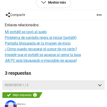
Mostrar más
acceder a él?
PC: HP Pavilion 15 (5 años)
Compartir
Windows 10
Creo que tengo un CD de restauración
Enlaces relacionados:
Mi portátil se cayó al suelo
Gracias por tus respuestas.
Problema de pantalla negra al iniciar (portátil)
Pantalla bloqueada en la imagen de inicio
¿Cómo puedo recuperar el cursor de mi ratón?
Impedir que el portátil se apague al cerrar la tapa
¡Mi PC está bloqueado e imposible de apagar!
3 respuestas
RESPUESTA 1 / 3
Mejor respuesta
Alanou