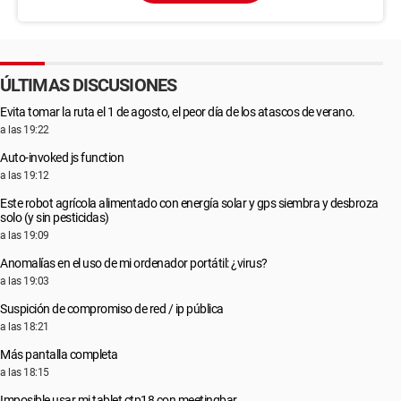
ÚLTIMAS DISCUSIONES
Evita tomar la ruta el 1 de agosto, el peor día de los atascos de verano.
a las 19:22
Auto-invoked js function
a las 19:12
Este robot agrícola alimentado con energía solar y gps siembra y desbroza
solo (y sin pesticidas)
a las 19:09
Anomalías en el uso de mi ordenador portátil: ¿virus?
a las 19:03
Suspición de compromiso de red / ip pública
a las 18:21
Más pantalla completa
a las 18:15
Imposible usar mi tablet ctp18 con meetingbar