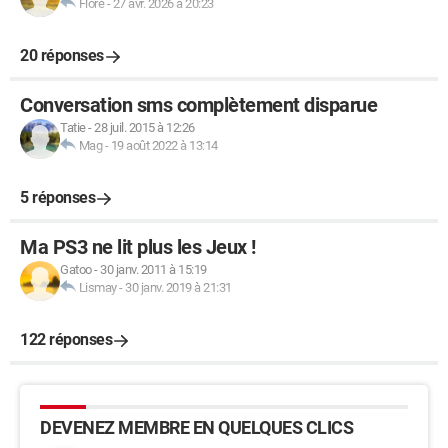
Flore
-
27 avr. 2026 à 20:23
20 réponses
Conversation sms complètement disparue
Tatie
-
28 juil. 2015 à 12:26
Mag
-
19 août 2022 à 13:14
5 réponses
Ma PS3 ne lit plus les Jeux !
Gatoo
-
30 janv. 2011 à 15:19
Lismay
-
30 janv. 2019 à 21:31
122 réponses
DEVENEZ MEMBRE EN QUELQUES CLICS