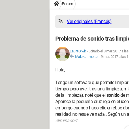
Forum
Ver originales (Francés)
Problema de sonido tras lim
LauraGlwk
-
Editado el 8 mar. 2017 a las
Malekal_morte-
-
9 mar. 2017 a las 1
Hola,
Tengo un software que permite limpia
tiempo, pero ayer, tras una limpieza, 
de la limpieza), noté que el
sonido
de m
Aparece la pequeña cruz roja en el icon
embargo cuando hago clic en él, se abr
realidad, no resuelve nada.. Según un 
eliminados
"