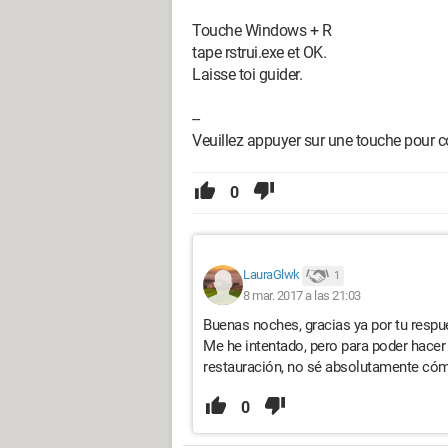
Touche Windows + R
tape rstrui.exe et OK.
Laisse toi guider.
--
Veuillez appuyer sur une touche pour co
0
LauraGlwk
1
8 mar. 2017 a las 21:03
Buenas noches, gracias ya por tu respu
Me he intentado, pero para poder hacer 
restauración, no sé absolutamente cómo
0