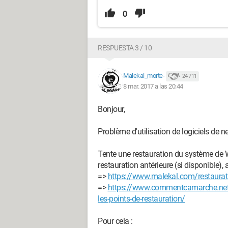
0
RESPUESTA 3 / 10
Malekal_morte-
24 711
8 mar. 2017 a las 20:44
Bonjour,
Problème d'utilisation de logiciels de ne
Tente une restauration du système de 
restauration antérieure (si disponible),
=>
https://www.malekal.com/restaura
=>
https://www.commentcamarche.net/
les-points-de-restauration/
Pour cela :