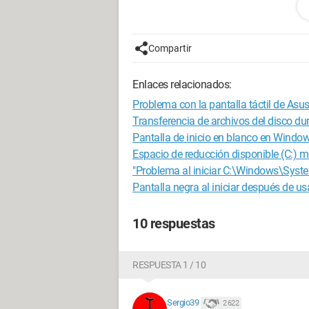
Queda una chispa de esperanza, si algu
muchísimo!
Compartir
Que tengas una dulce velada.
Enlaces relacionados:
Problema con la pantalla táctil de Asu
Transferencia de archivos del disco dur
Pantalla de inicio en blanco en Window
Espacio de reducción disponible (C:) 
"Problema al iniciar C:\Windows\Syst
Pantalla negra al iniciar después de us
10 respuestas
RESPUESTA 1 / 10
Sergio39
2 622