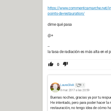
https://www.commentcamarche.net/inf
points-de-restauration/
dime qué pasa
@+
--
la tasa de radiación es más alta en el 
0
LauraGlwk
1
8 mar. 2017 a las 20:59
Buenas noches, gracias ya por tu respu
He intentado, pero para poder hacer la 
restauración, no tengo idea de cómo ha