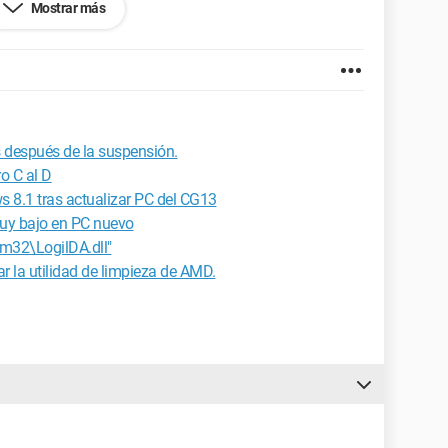
Mostrar más
ien tuviera alguna solución se lo agradecería
s después de la suspensión.
o C al D
s 8.1 tras actualizar PC del CG13
muy bajo en PC nuevo
em32\LogilDA.dll"
ar la utilidad de limpieza de AMD.