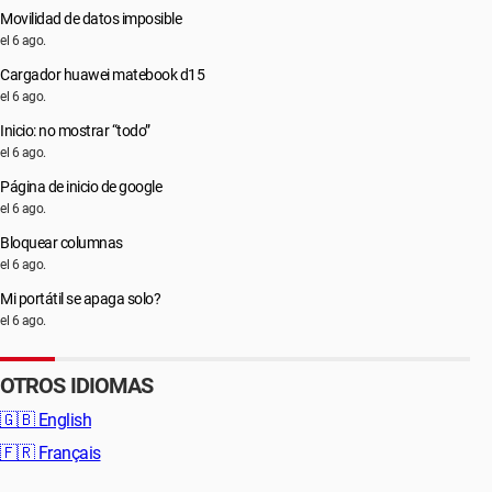
Movilidad de datos imposible
el 6 ago.
Cargador huawei matebook d15
el 6 ago.
Inicio: no mostrar “todo”
el 6 ago.
Página de inicio de google
el 6 ago.
Bloquear columnas
el 6 ago.
Mi portátil se apaga solo?
el 6 ago.
OTROS IDIOMAS
🇬🇧
English
🇫🇷
Français