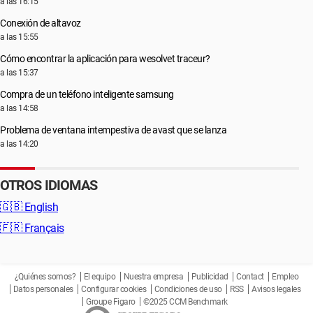
a las 16:15
Conexión de altavoz
a las 15:55
Cómo encontrar la aplicación para wesolvet traceur?
a las 15:37
Compra de un teléfono inteligente samsung
a las 14:58
Problema de ventana intempestiva de avast que se lanza
a las 14:20
OTROS IDIOMAS
🇬🇧
English
🇫🇷
Français
¿Quiénes somos?
El equipo
Nuestra empresa
Publicidad
Contact
Empleo
Datos personales
Configurar cookies
Condiciones de uso
RSS
Avisos legales
Groupe Figaro
©2025 CCM Benchmark