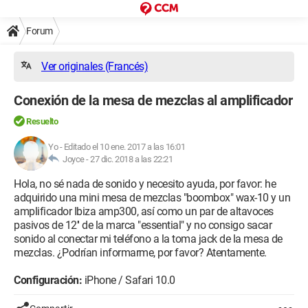
Forum
Ver originales (Francés)
Conexión de la mesa de mezclas al amplificador
Resuelto
Yo
-
Editado el 10 ene. 2017 a las 16:01
Joyce -
27 dic. 2018 a las 22:21
Hola, no sé nada de sonido y necesito ayuda, por favor: he
adquirido una mini mesa de mezclas "boombox" wax-10 y un
amplificador Ibiza amp300, así como un par de altavoces
pasivos de 12'' de la marca "essential" y no consigo sacar
sonido al conectar mi teléfono a la toma jack de la mesa de
mezclas. ¿Podrían informarme, por favor? Atentamente.
Configuración:
iPhone / Safari 10.0