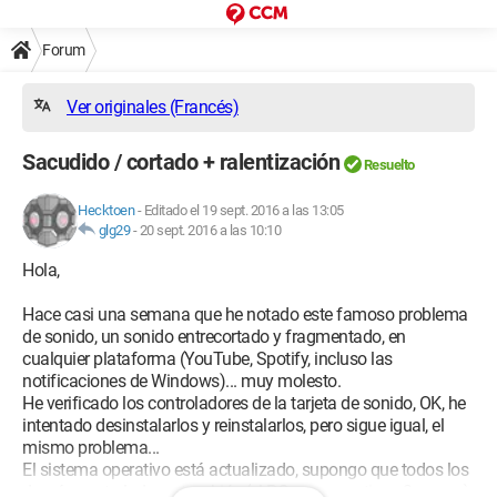
Forum
Ver originales (Francés)
Sacudido / cortado + ralentización
Resuelto
Hecktoen
-
Editado el 19 sept. 2016 a las 13:05
glg29
-
20 sept. 2016 a las 10:10
Hola,
Hace casi una semana que he notado este famoso problema
de sonido, un sonido entrecortado y fragmentado, en
cualquier plataforma (YouTube, Spotify, incluso las
notificaciones de Windows)... muy molesto.
He verificado los controladores de la tarjeta de sonido, OK, he
intentado desinstalarlos y reinstalarlos, pero sigue igual, el
mismo problema...
El sistema operativo está actualizado, supongo que todos los
demás controladores también (el PC es nuevo, tiene 3 meses).