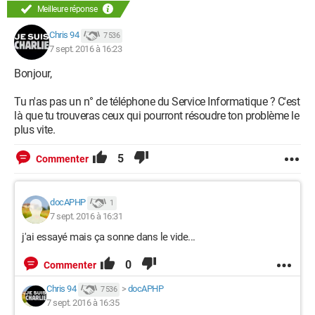
Meilleure réponse
Chris 94
7 536
7 sept. 2016 à 16:23
Bonjour,
Tu n'as pas un n° de téléphone du Service Informatique ? C'est
là que tu trouveras ceux qui pourront résoudre ton problème le
plus vite.
5
Commenter
docAPHP
1
7 sept. 2016 à 16:31
j'ai essayé mais ça sonne dans le vide...
0
Commenter
Chris 94
>
docAPHP
7 536
7 sept. 2016 à 16:35