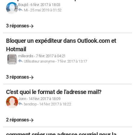
Boujid
-
6 févr. 2017 à 18:03
Mi
-
25 mai 2019 à 01:52
3 réponses
Bloquer un expéditeur dans Outlook.com et
Hotmail
milleordis
-
7 févr. 2017 à 04:21
Utilisateur anonyme
-
7 févr. 2017 à 13:17
3 réponses
C'est quoi le format de l'adresse mail?
Jonn
-
14 févr. 2017 à 18:09
bendrop
-
14 févr. 2017 à 18:22
2 réponses
comment créer une adresse courriel pour la