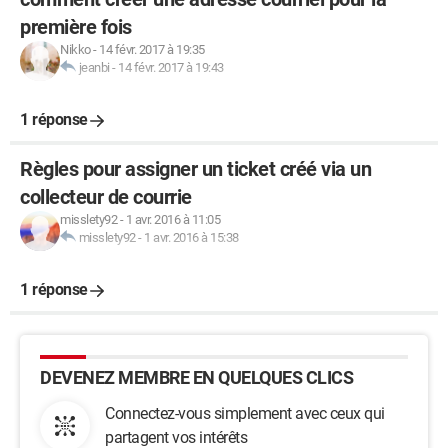
première fois
Nikko
-
14 févr. 2017 à 19:35
jeanbi
-
14 févr. 2017 à 19:43
1 réponse
Règles pour assigner un ticket créé via un
collecteur de courrie
misslety92
-
1 avr. 2016 à 11:05
misslety92
-
1 avr. 2016 à 15:38
1 réponse
DEVENEZ MEMBRE EN QUELQUES CLICS
Connectez-vous simplement avec ceux qui
partagent vos intérêts