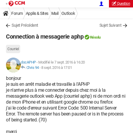
Question
Forum
Applis & Sites
Mail
Outlook
Sujet Précédent
Sujet Suivant
Connection à messagerie aphp
Résolu
Courriel
docAPHP
-
Modifié le 7 sept. 2016 à 16:20
Chris 94
-
8 sept. 2016 à 17:01
bonjour
je suis en arrêt maladie et travaille à l'APHP
je n'arrive plus à me connecter depuis chez moi à la
messagerie outlook web App (courriel aphp) ni de mon ordi ni
de mon iPhone et en utilisant google chrome ou firefox
j'ai le code d'erreur suivant Error Code: 500 Internal Server
Error. The remote server has been paused or is in the process
of being started. (70)
merci