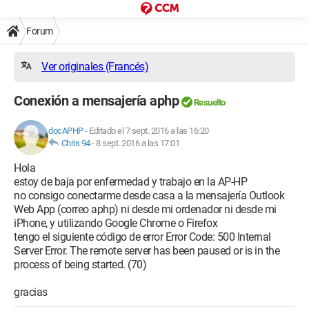
Forum
Ver originales (Francés)
Conexión a mensajería aphp
Resuelto
docAPHP
-
Editado el 7 sept. 2016 a las 16:20
Chris 94
-
8 sept. 2016 a las 17:01
Hola
estoy de baja por enfermedad y trabajo en la AP-HP
no consigo conectarme desde casa a la mensajería Outlook
Web App (correo aphp) ni desde mi ordenador ni desde mi
iPhone, y utilizando Google Chrome o Firefox
tengo el siguiente código de error Error Code: 500 Internal
Server Error. The remote server has been paused or is in the
process of being started. (70)
gracias