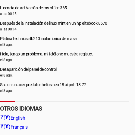
Licencia de activación de ms office 365
a las 00:15
Después de la instalación de linux mint en un hp elitebook 8570
a las 00:14
Platina technics slb210 inalámbrica de masa
el 8 ago.
Hola, tengo un problema, mi teléfono muestra register.
el 8 ago.
Desaparición del panel de control
el 8 ago.
Ssd en un acer predator helios neo 18 ai pnh 18-72
el 8 ago.
OTROS IDIOMAS
🇬🇧
English
🇫🇷
Français