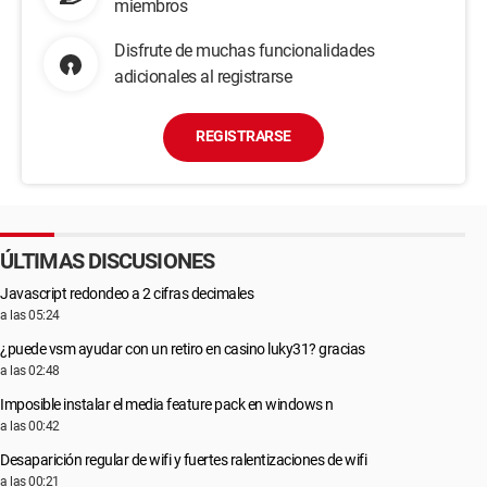
miembros
Disfrute de muchas funcionalidades
adicionales al registrarse
REGISTRARSE
ÚLTIMAS DISCUSIONES
Javascript redondeo a 2 cifras decimales
a las 05:24
¿puede vsm ayudar con un retiro en casino luky31? gracias
a las 02:48
Imposible instalar el media feature pack en windows n
a las 00:42
Desaparición regular de wifi y fuertes ralentizaciones de wifi
a las 00:21