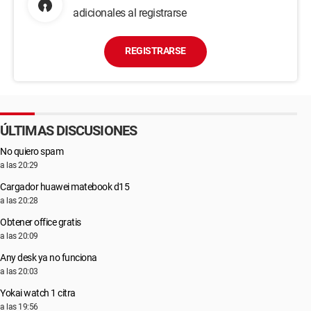
adicionales al registrarse
REGISTRARSE
ÚLTIMAS DISCUSIONES
No quiero spam
a las 20:29
Cargador huawei matebook d15
a las 20:28
Obtener office gratis
a las 20:09
Any desk ya no funciona
a las 20:03
Yokai watch 1 citra
a las 19:56