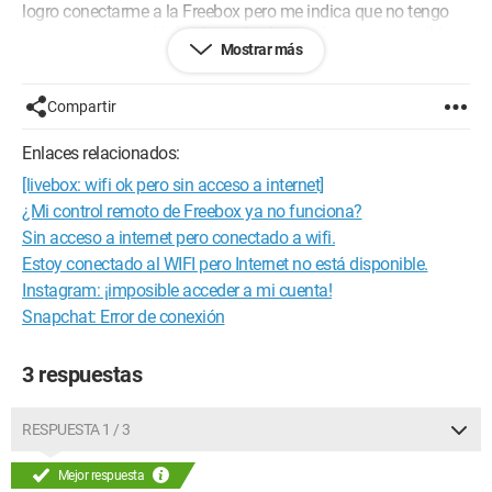
logro conectarme a la Freebox pero me indica que no tengo
acceso a internet. He hecho todas las verificaciones posibles
Mostrar más
aquí mismo, en este
foro
buscando entre las diversas
preguntas, pero ninguna respuesta me ha ayudado. Fui a los
parámetros de la tarjeta y verifiqué que mi tarjeta de red
Compartir
inalámbrica esté en funcionamiento, etc., todo está en orden.
Además, mi PC, que es un ASUS, es nuevo, ¡lo tengo desde
Enlaces relacionados:
hace solo unos meses!
[livebox: wifi ok pero sin acceso a internet]
Empiezo a creer que Windows 10 está relacionado con todos
¿Mi control remoto de Freebox ya no funciona?
mis problemas. Por todo eso, les agradezco de antemano su
Sin acceso a internet pero conectado a wifi.
ayuda y les deseo un buen día/noche.
Estoy conectado al WIFI pero Internet no está disponible.
Instagram: ¡imposible acceder a mi cuenta!
Snapchat: Error de conexión
3 respuestas
RESPUESTA 1 / 3
Mejor respuesta