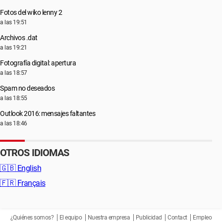
Fotos del wiko lenny 2
a las 19:51
Archivos .dat
a las 19:21
Fotografía digital: apertura
a las 18:57
Spam no deseados
a las 18:55
Outlook 2016: mensajes faltantes
a las 18:46
OTROS IDIOMAS
🇬🇧
English
🇫🇷
Français
¿Quiénes somos?
El equipo
Nuestra empresa
Publicidad
Contact
Empleo