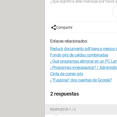
¿qué significa este mensaje por favor 
transparencias coincida con el espacio
transparencias del documento y el espa
gracias de antemano.
Compartir
Enlaces relacionados:
Reducir documento pdf-jpeg-a menos 
Fondo gris de celdas combinadas
¿Qué programas eliminar en un PC Le
¿Programas innecesarios? / Administr
Cinta de correo gris
¿"Fusionar" dos cuentas de Google?
2 respuestas
RESPUESTA 1 / 2