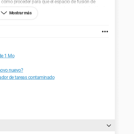
y cómo proceder para que el espacio de fusión de
 colorimétrico? ¿cómo cambiar el espacio de fusión de
Mostrar más
cio colorimétrico de destino?
de 1 Mo
novo nuevo?
ador de tareas contaminado