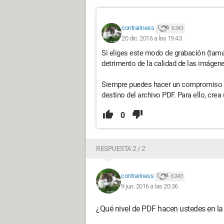
contrariness
6 243
20 dic. 2016 a las 19:43
Si eliges este modo de grabación (tam
detrimento de la calidad de las imágene
Siempre puedes hacer un compromiso en
destino del archivo PDF. Para ello, crea
0
RESPUESTA 2 / 2
contrariness
6 243
9 jun. 2016 a las 20:36
¿Qué nivel de PDF hacen ustedes en la