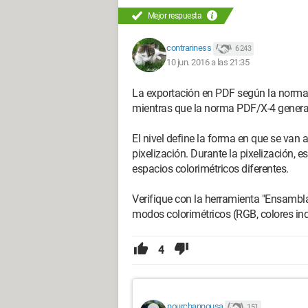
Mejor respuesta
contrariness
6 243
10 jun. 2016 a las 21:35
La exportación en PDF según la norma 
mientras que la norma PDF/X-4 genera 
El nivel define la forma en que se van a 
pixelización. Durante la pixelización, e
espacios colorimétricos diferentes.
Verifique con la herramienta "Ensambla
modos colorimétricos (RGB, colores ind
4
nourchannousa
151