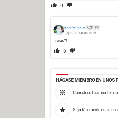
-1
nourchannousa
151
10 jun. 2016 a las 18:19
niveau?!
0
HÁGASE MIEMBRO EN UNOS P
Conéctese fácilmente con
Siga fácilmente sus disc