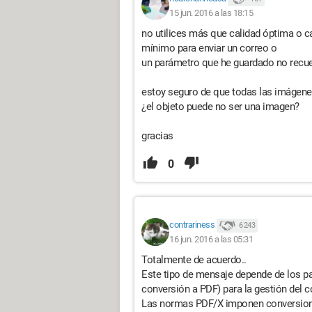
15 jun. 2016 a las 18:15
no utilices más que calidad óptima o ca
mínimo para enviar un correo o
un parámetro que he guardado no recue
estoy seguro de que todas las imágen
¿el objeto puede no ser una imagen?
gracias
0
contrariness
6 243
16 jun. 2016 a las 05:31
Totalmente de acuerdo..
Este tipo de mensaje depende de los pa
conversión a PDF) para la gestión del co
Las normas PDF/X imponen conversione