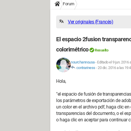
Forum
Ver originales (Francés)
El espacio 2fusion transparen
colorimétrico
Resuelto
nourchannousa
-
Editado el 9 jun. 2016 
contrariness
-
20 dic. 2016 a las 19:
Hola,
"el espacio de fusión de transparencias
los parámetros de exportación de adobe
un color en el archivo pdf, haga clic e
transparencias del documento, o el esp
o haga clic en aceptar para continuar 