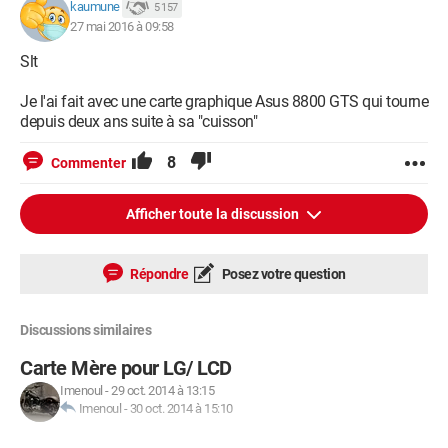
post.
kaumune
5 157
La question est::::Combien de temps cela va tenir!!!!!!
27 mai 2016 à 09:58
Mais si j'ai un nouveau souci avec ce PC c'est avec un très
Slt
grand plaisir que je reviendrai vers vous.
En espérant que ma petite expérience rende service a d'autres
Je l'ai fait avec une carte graphique Asus 8800 GTS qui tourne
personnes.
depuis deux ans suite à sa "cuisson"
Par contre je décline toutes responsabilités si par malheur cela
ne fonctionnait pas pour d'autres membres de CCM
8
Commenter
Merci pour votre aide
Afficher toute la discussion
Répondre
Posez votre question
Discussions similaires
Carte Mère pour LG/ LCD
Imenoul
-
29 oct. 2014 à 13:15
Imenoul
-
30 oct. 2014 à 15:10