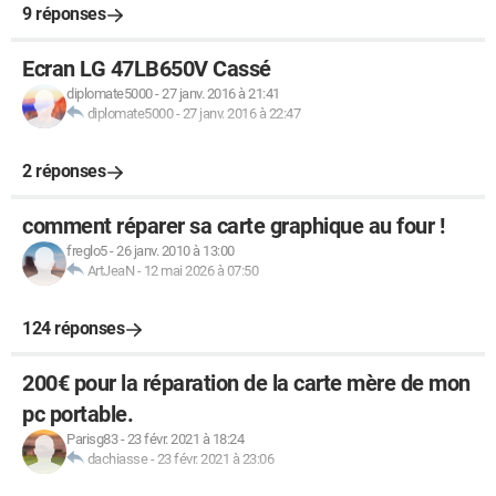
9 réponses
Ecran LG 47LB650V Cassé
diplomate5000
-
27 janv. 2016 à 21:41
diplomate5000
-
27 janv. 2016 à 22:47
2 réponses
comment réparer sa carte graphique au four !
freglo5
-
26 janv. 2010 à 13:00
ArtJeaN
-
12 mai 2026 à 07:50
124 réponses
200€ pour la réparation de la carte mère de mon
pc portable.
Parisg83
-
23 févr. 2021 à 18:24
dachiasse
-
23 févr. 2021 à 23:06