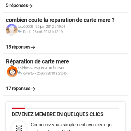
5 réponses
combien coute la reparation de carte mere ?
toto60000
-
26 juin 2012 à 19:01
Dani
-
26 oct. 2013 à 12:19
13 réponses
Réparation de carte mere
shibby65
-
25 juin 2010 à 06:48
qwerty-
-
26 juin 2010 à 23:45
17 réponses
DEVENEZ MEMBRE EN QUELQUES CLICS
Connectez-vous simplement avec ceux qui