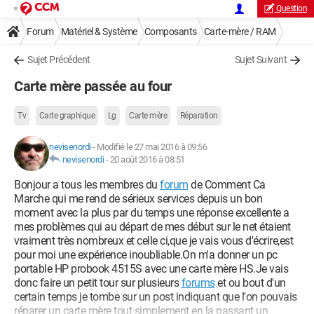
Question
Forum
Matériel & Système
Composants
Carte-mère / RAM
Sujet Précédent
Sujet Suivant
Carte mère passée au four
Tv
Carte graphique
Lg
Carte mère
Réparation
nevisenordi
-
Modifié le 27 mai 2016 à 09:56
nevisenordi
-
20 août 2016 à 08:51
Bonjour a tous les membres du
forum
de Comment Ca
Marche qui me rend de sérieux services depuis un bon
moment avec la plus par du temps une réponse excellente a
mes problèmes qui au départ de mes début sur le net étaient
vraiment très nombreux et celle ci,que je vais vous d'écrire,est
pour moi une expérience inoubliable.On m'a donner un pc
portable HP probook 4515S avec une carte mère HS.Je vais
donc faire un petit tour sur plusieurs
forums
et ou bout d'un
certain temps je tombe sur un post indiquant que l'on pouvais
réparer un carte mère tout simplement en la passant un