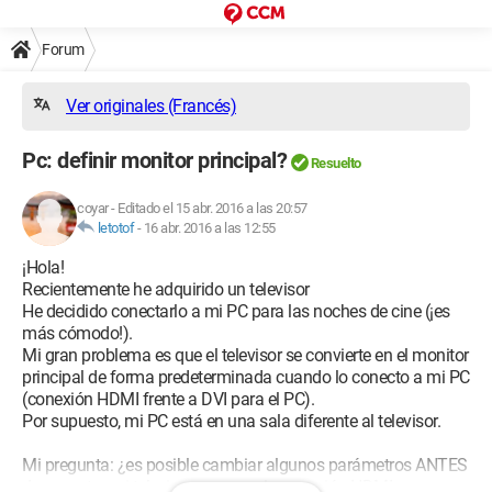
Forum
Ver originales (Francés)
Pc: definir monitor principal?
Resuelto
coyar
-
Editado el 15 abr. 2016 a las 20:57
letotof
-
16 abr. 2016 a las 12:55
¡Hola!
Recientemente he adquirido un televisor
He decidido conectarlo a mi PC para las noches de cine (¡es
más cómodo!).
Mi gran problema es que el televisor se convierte en el monitor
principal de forma predeterminada cuando lo conecto a mi PC
(conexión HDMI frente a DVI para el PC).
Por supuesto, mi PC está en una sala diferente al televisor.
Mi pregunta: ¿es posible cambiar algunos parámetros ANTES
de conectar mi televisor para que la conexión HDMI no se