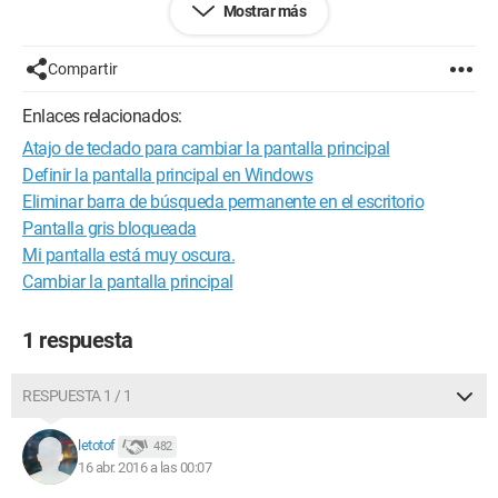
Mostrar más
defina como "pantalla principal" por defecto? (es decir, ¿cómo
puedo mantener mi pantalla principal independientemente de
la cantidad de pantallas conectadas?) porque gestionar el
Compartir
cambio de parámetros desde la sala vecina es un poco
complicado y requiere ir y venir (tengo un ratón con cable...)
Enlaces relacionados:
Atajo de teclado para cambiar la pantalla principal
Definir la pantalla principal en Windows
Eliminar barra de búsqueda permanente en el escritorio
Pantalla gris bloqueada
Mi pantalla está muy oscura.
Cambiar la pantalla principal
1 respuesta
RESPUESTA 1 / 1
letotof
482
16 abr. 2016 a las 00:07