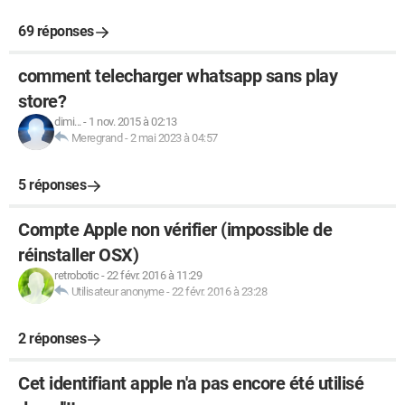
69 réponses
comment telecharger whatsapp sans play
store?
dimi...
-
1 nov. 2015 à 02:13
Meregrand
-
2 mai 2023 à 04:57
5 réponses
Compte Apple non vérifier (impossible de
réinstaller OSX)
retrobotic
-
22 févr. 2016 à 11:29
Utilisateur anonyme
-
22 févr. 2016 à 23:28
2 réponses
Cet identifiant apple n'a pas encore été utilisé