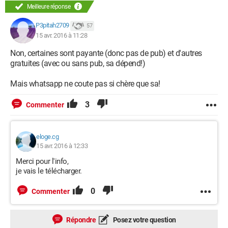
Meilleure réponse
P3pitah2709
57
15 avr. 2016 à 11:28
Non, certaines sont payante (donc pas de pub) et d'autres
gratuites (avec ou sans pub, sa dépend!)
Mais whatsapp ne coute pas si chère que sa!
3
Commenter
eloge.cg
15 avr. 2016 à 12:33
Merci pour l'info,
je vais le télécharger.
0
Commenter
Répondre
Posez votre question