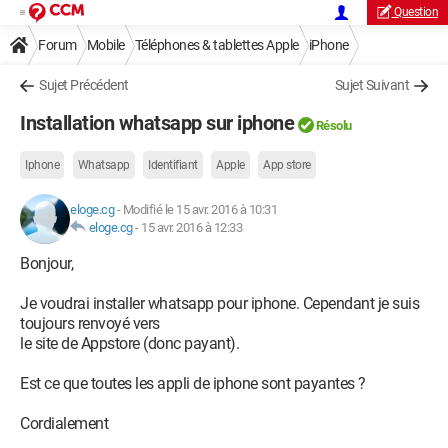
Question
Forum
Mobile
Téléphones & tablettes Apple
iPhone
Sujet Précédent
Sujet Suivant
Installation whatsapp sur iphone
Résolu
Iphone
Whatsapp
Identifiant
Apple
App store
eloge.cg
-
Modifié le 15 avr. 2016 à 10:31
eloge.cg
-
15 avr. 2016 à 12:33
Bonjour,
Je voudrai installer whatsapp pour iphone. Cependant je suis
toujours renvoyé vers
le site de Appstore (donc payant).
Est ce que toutes les appli de iphone sont payantes ?
Cordialement