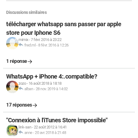
Discussions similaires
télécharger whatsapp sans passer par apple
store pour Iphone S6
mimix
-
7 févr. 2016 à 23:22
fred.ml
-
8 févr. 2016 à 12:26
1 réponse
WhatsApp + iPhone 4:.compatible?
zozo
-
16 août 2018 à 18:18
alban
-
28 nov. 2019 à 14:02
17 réponses
"Connexion à l'iTunes Store impossible"
link-san
-
22 août 2012 à 16:41
anne
-
20 avr. 2018 à 21:48