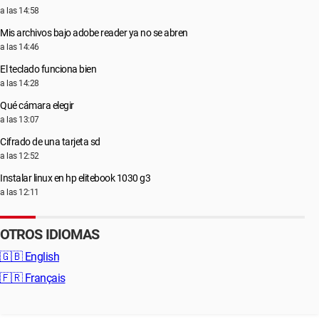
a las 14:58
Mis archivos bajo adobe reader ya no se abren
a las 14:46
El teclado funciona bien
a las 14:28
Qué cámara elegir
a las 13:07
Cifrado de una tarjeta sd
a las 12:52
Instalar linux en hp elitebook 1030 g3
a las 12:11
OTROS IDIOMAS
🇬🇧
English
🇫🇷
Français