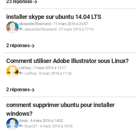
23 réponses
installer skype sur ubuntu 14.04 LTS
alexandre35serrand
-
11 mars 2016 à 20:57
alexandre35serrand
-
27 mars 2016 à 17:16
2 réponses
Comment utiliser Adobe Illustrator sous Linux?
LeKhey
-
7 mars 2016 à 13:17
LeKhey
-
8 mars 2016 à 11:26
2 réponses
comment supprimer ubuntu pour installer
windows?
duras
-
6 mars 2016 à 14:02
tsuyo21
-
6 mars 2016 à 18:56