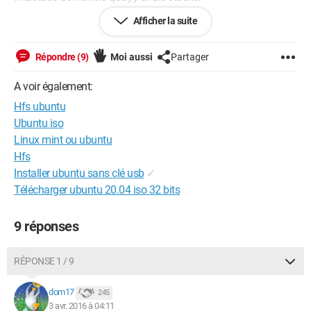
Afficher la suite
Je ne possède plus de Mac dont je ne peux pas éliminer la
journalisation à partir d un OSMac.
Répondre (9)
Moi aussi
Partager
Des idées?
A voir également:
Bien cordialement,
Hfs ubuntu
Gorosk
Ubuntu iso
Linux mint ou ubuntu
Hfs
Installer ubuntu sans clé usb
✓
Télécharger ubuntu 20.04 iso 32 bits
9 réponses
RÉPONSE 1 / 9
dom17
245
3 avr. 2016 à 04:11