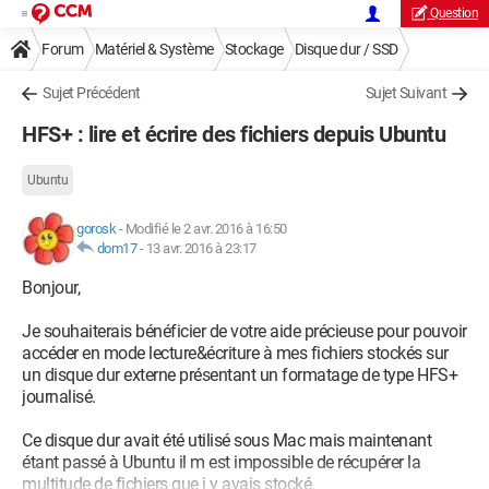
Question
Forum
Matériel & Système
Stockage
Disque dur / SSD
Sujet Précédent
Sujet Suivant
HFS+ : lire et écrire des fichiers depuis Ubuntu
Ubuntu
gorosk
-
Modifié le 2 avr. 2016 à 16:50
dom17
-
13 avr. 2016 à 23:17
Bonjour,
Je souhaiterais bénéficier de votre aide précieuse pour pouvoir
accéder en mode lecture&écriture à mes fichiers stockés sur
un disque dur externe présentant un formatage de type HFS+
journalisé.
Ce disque dur avait été utilisé sous Mac mais maintenant
étant passé à Ubuntu il m est impossible de récupérer la
multitude de fichiers que j y avais stocké.