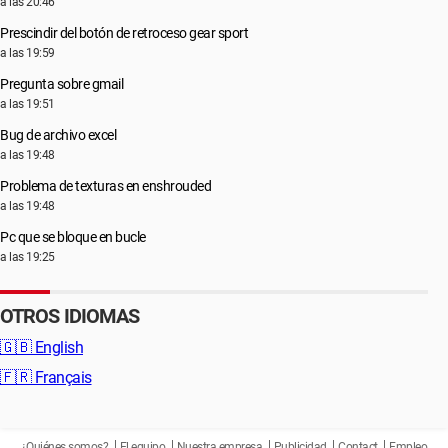
a las 20:46
Prescindir del botón de retroceso gear sport
a las 19:59
Pregunta sobre gmail
a las 19:51
Bug de archivo excel
a las 19:48
Problema de texturas en enshrouded
a las 19:48
Pc que se bloque en bucle
a las 19:25
OTROS IDIOMAS
🇬🇧
English
🇫🇷
Français
¿Quiénes somos?
El equipo
Nuestra empresa
Publicidad
Contact
Empleo