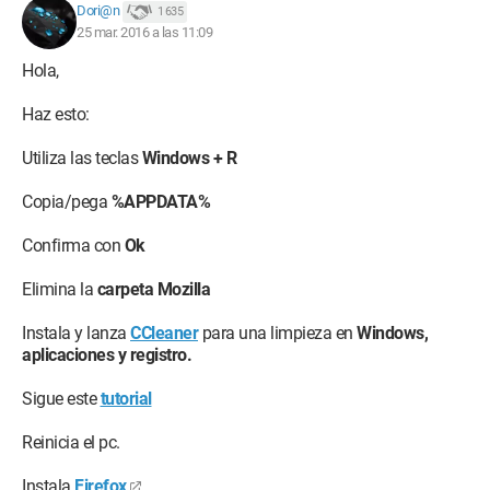
Dori@n
1 635
25 mar. 2016 a las 11:09
Hola,
Haz esto:
Utiliza las teclas
Windows + R
Copia/pega
%APPDATA%
Confirma con
Ok
Elimina la
carpeta Mozilla
Instala y lanza
CCleaner
para una limpieza en
Windows,
aplicaciones y registro.
Sigue este
tutorial
Reinicia el pc.
Instala
Firefox