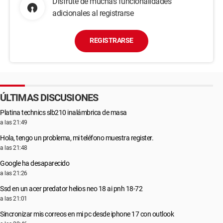
Disfrute de muchas funcionalidades
adicionales al registrarse
REGISTRARSE
ÚLTIMAS DISCUSIONES
Platina technics slb210 inalámbrica de masa
a las 21:49
Hola, tengo un problema, mi teléfono muestra register.
a las 21:48
Google ha desaparecido
a las 21:26
Ssd en un acer predator helios neo 18 ai pnh 18-72
a las 21:01
Sincronizar mis correos en mi pc desde iphone 17 con outlook