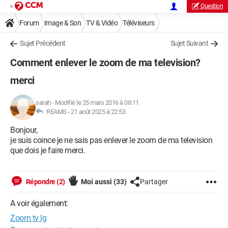
Question
Forum
Image & Son
TV & Vidéo
Téléviseurs
Sujet Précédent
Sujet Suivant
Comment enlever le zoom de ma television?
merci
sarah
-
Modifié le 25 mars 2016 à 08:11
REAMS -
21 août 2025 à 22:53
Bonjour,
je suis coince je ne sais pas enlever le zoom de ma television
que dois je faire merci.
Répondre (2)
Moi aussi
(33)
Partager
A voir également:
Zoom tv lg