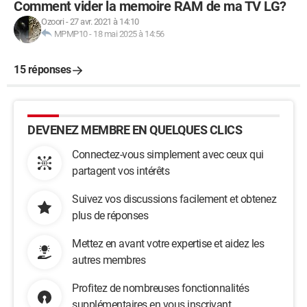
Comment vider la memoire RAM de ma TV LG?
Ozoori
-
27 avr. 2021 à 14:10
MPMP10
-
18 mai 2025 à 14:56
15 réponses
DEVENEZ MEMBRE EN QUELQUES CLICS
Connectez-vous simplement avec ceux qui
partagent vos intérêts
Suivez vos discussions facilement et obtenez
plus de réponses
Mettez en avant votre expertise et aidez les
autres membres
Profitez de nombreuses fonctionnalités
supplémentaires en vous inscrivant