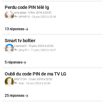
Perdu code PIN télé lg
amcadayi
-
5 févr. 2018 à 00:02
MPMP10
-
24 juin 2023 à 22:38
13 réponses
Smart tv boîtier
Loanna23
-
10 janv. 2025 à 22:06
dany311
-
11 janv. 2025 à 14:37
5 réponses
Oubli du code PIN de ma TV LG
N0V1TCH
-
13 avr. 2018 à 22:52
Tete
-
16 nov. 2024 à 22:48
25 réponses