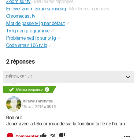
Zoom sur tv
- Meilleures réponses
Enlever zoom écran samsung
- Meilleures réponses
Chromecast tv
Mot de passe tv lg par défaut
✓
Tv lg non programmé
✓
Problème netflix sur tv lg
✓
Code erreur 106 tv lg
✓
2 réponses
RÉPONSE 1 / 2
Meilleure réponse
Utilisateur anonyme
25 mars 2016 à 08:15
Bonjour
Jouer avec la télécommande sur la fonction taille de l'écran
56
Commenter