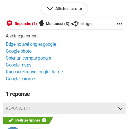
Google.fr.
Afficher la suite
C'est à dire ça et uniquement ça :
https://www.google.fr/
Répondre (1)
Moi aussi
(3)
Partager
(Comme avant ... )
A voir également:
Edge nouvel onglet google
Quelqu'un connaît la solution.
Google photo
Merci pour vos réponses.
Créer un compte google
Google maps
Raccourci rouvrir onglet fermé
Google chrome
1 réponse
RÉPONSE 1 / 1
Meilleure réponse