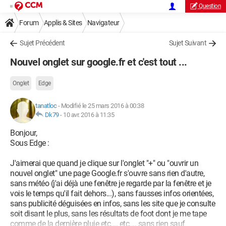
Question
Forum
Applis & Sites
Navigateur
Microsoft Edge / Internet Explorer
Sujet Précédent
Sujet Suivant
Nouvel onglet sur google.fr et c'est tout ...
Onglet
Edge
tanatloc
-
Modifié le 25 mars 2016 à 00:38
Dk79
-
10 avr. 2016 à 11:35
Bonjour,
Sous Edge :
J'aimerai que quand je clique sur l'onglet "+" ou "ouvrir un
nouvel onglet" une page Google.fr s'ouvre sans rien d'autre,
sans météo (j'ai déjà une fenêtre je regarde par la fenêtre et je
vois le temps qu'il fait dehors...), sans fausses infos orientées,
sans publicité déguisées en infos, sans les site que je consulte
soit disant le plus, sans les résultats de foot dont je me tape
comme de la dernière pluie etc.... etc.... sans rien sauf