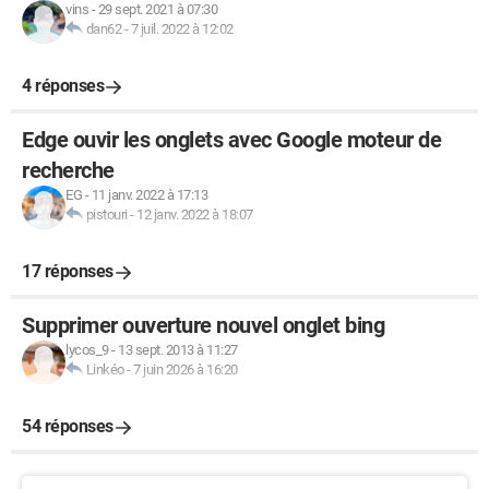
vins
-
29 sept. 2021 à 07:30
dan62
-
7 juil. 2022 à 12:02
4 réponses
Edge ouvir les onglets avec Google moteur de
recherche
EG
-
11 janv. 2022 à 17:13
pistouri
-
12 janv. 2022 à 18:07
17 réponses
Supprimer ouverture nouvel onglet bing
lycos_9
-
13 sept. 2013 à 11:27
Linkéo
-
7 juin 2026 à 16:20
54 réponses