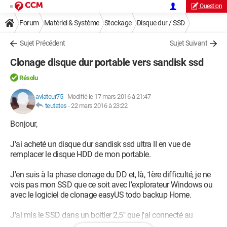
Question
Forum
Matériel & Système
Stockage
Disque dur / SSD
Sujet Précédent
Sujet Suivant
Clonage disque dur portable vers sandisk ssd
Résolu
aviateur75
-
Modifié le 17 mars 2016 à 21:47
teutates
-
22 mars 2016 à 23:22
Bonjour,
J'ai acheté un disque dur sandisk ssd ultra II en vue de
remplacer le disque HDD de mon portable.
J'en suis à la phase clonage du DD et, là, 1ère difficulté, je ne
vois pas mon SSD que ce soit avec l'explorateur Windows ou
avec le logiciel de clonage easyUS todo backup Home.
J'ai mis le SSD dans un boitier 2,5" que j'ai connecté au
portable et je le vois en passant par périphériques et