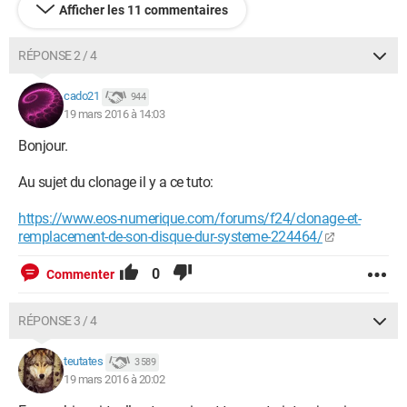
Afficher les 11 commentaires
RÉPONSE 2 / 4
cado21
944
19 mars 2016 à 14:03
Bonjour.
Au sujet du clonage il y a ce tuto:
https://www.eos-numerique.com/forums/f24/clonage-et-
remplacement-de-son-disque-dur-systeme-224464/
0
Commenter
RÉPONSE 3 / 4
teutates
3 589
19 mars 2016 à 20:02