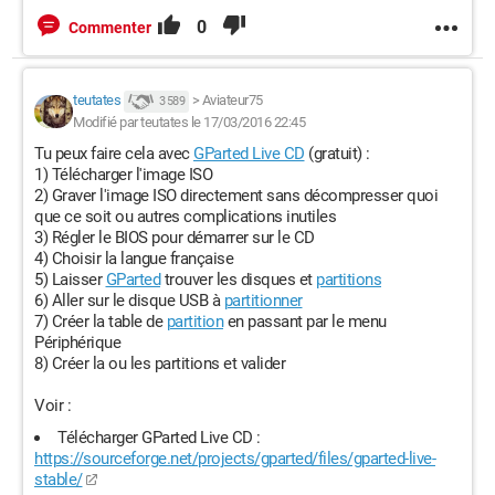
0
Commenter
teutates
>
Aviateur75
3 589
Modifié par teutates le 17/03/2016 22:45
Tu peux faire cela avec
GParted Live CD
(gratuit) :
1) Télécharger l'image ISO
2) Graver l'image ISO directement sans décompresser quoi
que ce soit ou autres complications inutiles
3) Régler le BIOS pour démarrer sur le CD
4) Choisir la langue française
5) Laisser
GParted
trouver les disques et
partitions
6) Aller sur le disque USB à
partitionner
7) Créer la table de
partition
en passant par le menu
Périphérique
8) Créer la ou les partitions et valider
Voir :
Télécharger GParted Live CD :
https://sourceforge.net/projects/gparted/files/gparted-live-
stable/