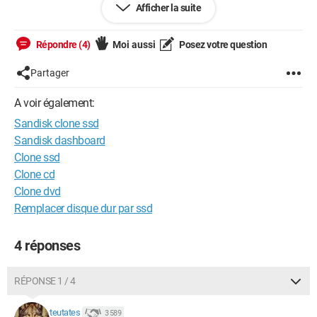
Afficher la suite
imprimantes.
Cela inspire-t-il qqchose à qq'un ?
Répondre (4)
Moi aussi
Posez votre question
Merci par avance.
Partager
A voir également:
Sandisk clone ssd
Sandisk dashboard
Clone ssd
Clone cd
Clone dvd
Remplacer disque dur par ssd
4 réponses
RÉPONSE 1 / 4
teutates
3 589