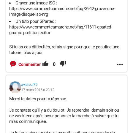
Graver une image ISO :
https://www.commentcamarche.net/faq/3942-graver-une-
image-disque-iso-nrg
Un tuto pour GParted :
https://www.commentcamarche.net/faq/11611-gparted-
gnome-partition-editor
Si tu as des difficultés, refais signe pour que je peaufine une
tutoriel plus à jour
0
Commenter
aviateur75
17 mars 2016 à 23:12
Merci teutates pour ta réponse.
Je constate qu'il y a du boulot. Je reprendrai demain soir ou
ce week-end après avoir potasser la marche à suivre que tu
m'as communiquée.
Je te ferai signe quoi qu'il en soit : soit pour demander de