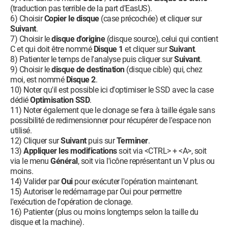
(traduction pas terrible de la part d'EasUS).
6) Choisir
Copier le disque
(case précochée) et cliquer sur
Suivant
.
7) Choisir le
disque d'origine
(disque source), celui qui contient
C et qui doit être nommé
Disque 1
et cliquer sur
Suivant
.
8) Patienter le temps de l'analyse puis cliquer sur
Suivant
.
9) Choisir le
disque de destination
(disque cible) qui, chez
moi, est nommé
Disque 2
.
10) Noter qu'il est possible ici d'optimiser le SSD avec la case
dédié
Optimisation SSD
.
11) Noter également que le clonage se fera à taille égale sans
possibilité de redimensionner pour récupérer de l'espace non
utilisé.
12) Cliquer sur
Suivant
puis sur
Terminer
.
13)
Appliquer les modifications
soit via <CTRL> + <A>, soit
via le menu
Général
, soit via l'icône représentant un V plus ou
moins.
14) Valider par
Oui
pour exécuter l'opération maintenant.
15) Autoriser le redémarrage par Oui pour permettre
l'exécution de l'opération de clonage.
16) Patienter (plus ou moins longtemps selon la taille du
disque et la machine).