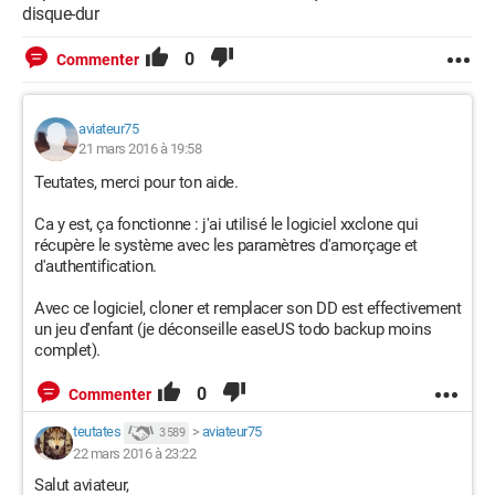
disque-dur
0
Commenter
aviateur75
21 mars 2016 à 19:58
Teutates, merci pour ton aide.
Ca y est, ça fonctionne : j'ai utilisé le logiciel xxclone qui
récupère le système avec les paramètres d'amorçage et
d'authentification.
Avec ce logiciel, cloner et remplacer son DD est effectivement
un jeu d'enfant (je déconseille easeUS todo backup moins
complet).
0
Commenter
teutates
>
aviateur75
3 589
22 mars 2016 à 23:22
Salut aviateur,