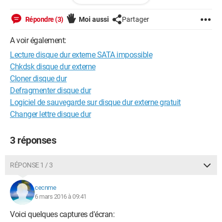
démarrer l'ordi avec le DD externe, chercher un nouveau
lecteur de périphérique, dans dispositifs j'ai cliqué sur
Répondre (3)
Moi aussi
Partager
recherche de solution, mais il me dit qu'il n'y a pas de
problème...
A voir également:
Je l'ai testé sur 3 ordi différents et c'est toujours la même
Lecture disque dur externe SATA impossible
chose.
Merci pour votre aide!
Chkdsk disque dur externe
Cloner disque dur
Defragmenter disque dur
Logiciel de sauvegarde sur disque dur externe gratuit
Changer lettre disque dur
3 réponses
RÉPONSE 1 / 3
cecnme
6 mars 2016 à 09:41
Voici quelques captures d'écran: