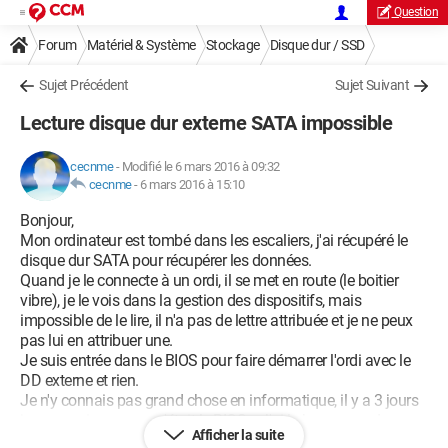
Question
Forum
Matériel & Système
Stockage
Disque dur / SSD
Sujet Précédent
Sujet Suivant
Lecture disque dur externe SATA impossible
cecnme
-
Modifié le 6 mars 2016 à 09:32
cecnme
-
6 mars 2016 à 15:10
Bonjour,
Mon ordinateur est tombé dans les escaliers, j'ai récupéré le
disque dur SATA pour récupérer les données.
Quand je le connecte à un ordi, il se met en route (le boitier
vibre), je le vois dans la gestion des dispositifs, mais
impossible de le lire, il n'a pas de lettre attribuée et je ne peux
pas lui en attribuer une.
Je suis entrée dans le BIOS pour faire démarrer l'ordi avec le
DD externe et rien.
Je n'y connais pas grand chose en informatique, il y a 3 jours
je ne savais pas ce qu'était le BIOS... J'ai lu beaucoup de
Afficher la suite
solutions sur les fórums, mais aucune n'a fonctionnée: