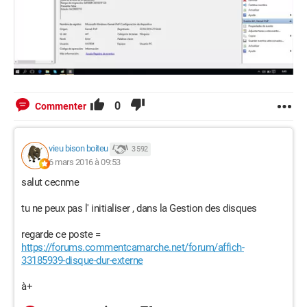
0
Commenter
vieu bison boiteu
3 592
6 mars 2016 à 09:53
salut cecnme
tu ne peux pas l' initialiser , dans la Gestion des disques
regarde ce poste =
https://forums.commentcamarche.net/forum/affich-
33185939-disque-dur-externe
à+