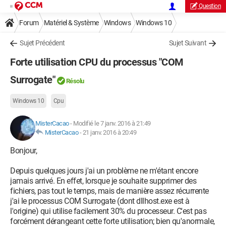
Question
Forum
Matériel & Système
Windows
Windows 10
Sujet Précédent
Sujet Suivant
Forte utilisation CPU du processus "COM
Surrogate"
Résolu
Windows 10
Cpu
MisterCacao
-
Modifié le 7 janv. 2016 à 21:49
MisterCacao
-
21 janv. 2016 à 20:49
Bonjour,
Depuis quelques jours j'ai un problème ne m'étant encore
jamais arrivé. En effet, lorsque je souhaite supprimer des
fichiers, pas tout le temps, mais de manière assez récurrente
j'ai le processus COM Surrogate (dont dllhost.exe est à
l'origine) qui utilise facilement 30% du processeur. C'est pas
forcément dérangeant cette forte utilisation; bien qu'anormale,