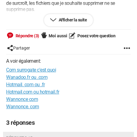
de surcroît, les fichiers que je souhaite supprimer ne se
supprime pas.
Une screenshot du gestionnaire des taches:
Afficher la suite
Répondre (3)
Moi aussi
Posez votre question
Partager
A voir également:
Com surrogate c'est quoi
Wanadoo.fr ou .com
Hotmail. com ou .fr
Je viens de recheck et j'ai un autre processus que je ne
Hotmail.com ou hotmail.fr
connais pas qui s'est rajouté. Voilà:
Wannonce com
Wannonce. com
3 réponses