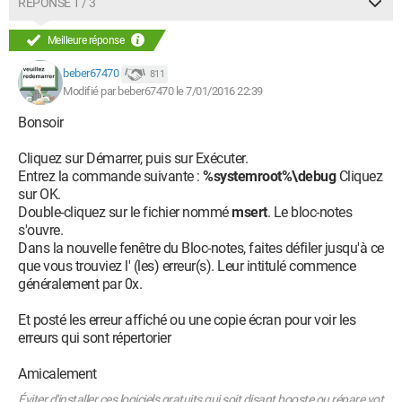
RÉPONSE 1 / 3
Meilleure réponse
J'espère que vous saurez m'éclairer.
beber67470
811
Merci d'avance.
Modifié par beber67470 le 7/01/2016 22:39
Bonsoir
Cliquez sur Démarrer, puis sur Exécuter.
Entrez la commande suivante :
%systemroot%\debug
Cliquez
sur OK.
Double-cliquez sur le fichier nommé
msert
. Le bloc-notes
s'ouvre.
Dans la nouvelle fenêtre du Bloc-notes, faites défiler jusqu'à ce
que vous trouviez l' (les) erreur(s). Leur intitulé commence
généralement par 0x.
Et posté les erreur affiché ou une copie écran pour voir les
erreurs qui sont répertorier
Amicalement
Éviter d'installer ces logiciels gratuits qui soit disant booste ou répare vot