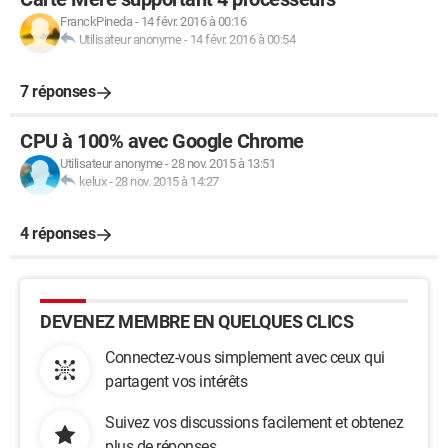
FranckPineda
-
14 févr. 2016 à 00:16
Utilisateur anonyme
-
14 févr. 2016 à 00:54
7 réponses
CPU à 100% avec Google Chrome
Utilisateur anonyme
-
28 nov. 2015 à 13:51
kelux
-
28 nov. 2015 à 14:27
4 réponses
DEVENEZ MEMBRE EN QUELQUES CLICS
Connectez-vous simplement avec ceux qui
partagent vos intérêts
Suivez vos discussions facilement et obtenez
plus de réponses