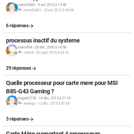
nono22461
-
9 avr. 2012 à 13:40
nono22461
-
10 avr. 2012 à 09:06
6 réponses
processus inactif du systeme
edsurf64
-
28 déc. 2005 à 16:56
mick8
-
25 sept. 2016 à 23:16
29 réponses
Quelle processeur pour carte mere pour MSI
B85-G43 Gaming ?
Gege62150
-
10 déc. 2015 à 21:15
epango
-
12 déc. 2015 à 01:38
3 réponses
Carte Mère supportant 4 processeurs