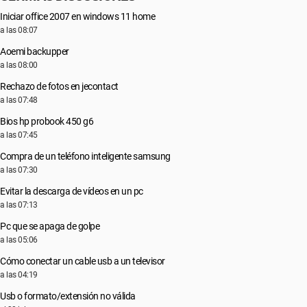
Iniciar office 2007 en windows 11 home
a las 08:07
Aoemi backupper
a las 08:00
Rechazo de fotos en jecontact
a las 07:48
Bios hp probook 450 g6
a las 07:45
Compra de un teléfono inteligente samsung
a las 07:30
Evitar la descarga de vídeos en un pc
a las 07:13
Pc que se apaga de golpe
a las 05:06
Cómo conectar un cable usb a un televisor
a las 04:19
Usb o formato/extensión no válida