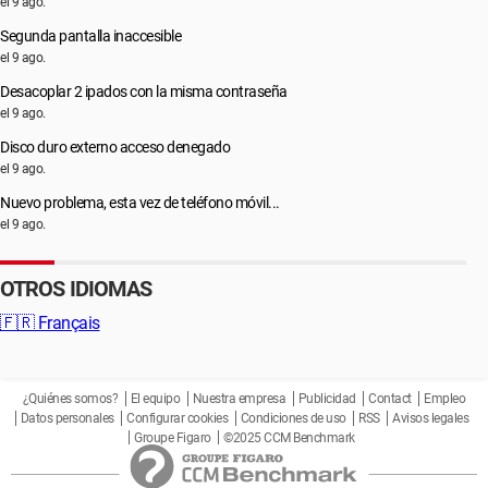
el 9 ago.
Segunda pantalla inaccesible
el 9 ago.
Desacoplar 2 ipados con la misma contraseña
el 9 ago.
Disco duro externo acceso denegado
el 9 ago.
Nuevo problema, esta vez de teléfono móvil...
el 9 ago.
OTROS IDIOMAS
🇫🇷
Français
¿Quiénes somos?
El equipo
Nuestra empresa
Publicidad
Contact
Empleo
Datos personales
Configurar cookies
Condiciones de uso
RSS
Avisos legales
Groupe Figaro
©2025 CCM Benchmark