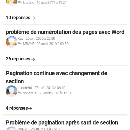
laurène
-
10 mai 2017 à 11:21
10 réponses
problème de numérotation des pages avec Word
Xav
-
29 avr. 2005 à 22:50
MBAYE
-
20 sept. 2019 à 09:50
26 réponses
Pagination continue avec changement de
section
sonate86
-
27 août 2013 à 09:20
sonate86
-
28 août 2013 à 08:19
4 réponses
Problème de pagination après saut de section
jiouk23
-
26 juil. 2011 à 15:01