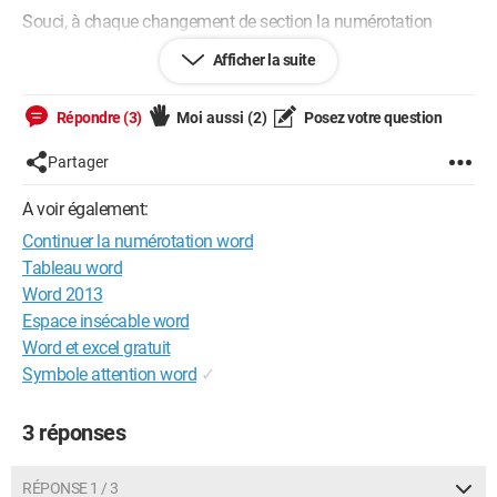
Souci, à chaque changement de section la numérotation
recommence à la page n°1
Afficher la suite
Ainsi par exemple (pour 80 feuillets):
Répondre (3)
Moi aussi
(2)
Posez votre question
section 1 feuillets numérotés de 1 à 22
section 2 feuillets numérotés de 1 à 8
Partager
section 3 feuillets numérotés de 1 à 50.
A voir également:
Sauriez vous comment établir une numérotation continue
Continuer la numérotation word
autrement
qu'en faisant 3 numérotations distinctes (1 à 22,
23 à 30, 31 à 80).
Tableau word
Word 2013
Merci à ceux qui pourront me renseigner.
Espace insécable word
Word et excel gratuit
Symbole attention word
✓
3 réponses
RÉPONSE 1 / 3