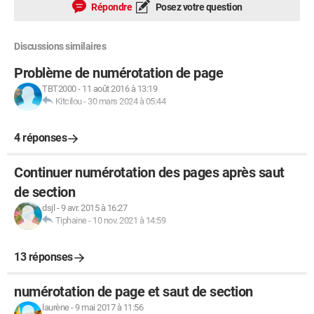
Répondre
Posez votre question
Discussions similaires
Problème de numérotation de page
TBT2000
-
11 août 2016 à 13:19
Kitcilou
-
30 mars 2024 à 05:44
4 réponses
Continuer numérotation des pages après saut
de section
dsjl
-
9 avr. 2015 à 16:27
Tiphaine
-
10 nov. 2021 à 14:59
13 réponses
numérotation de page et saut de section
laurène
-
9 mai 2017 à 11:56