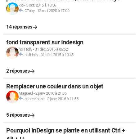
kio
-
5 oct. 2015 à 16:56
CTuby
-
13 mai 2020 à 17:00
14 réponses
fond transparent sur Indesign
holiHolly
-
31 déc. 2015 à 06:52
holiHolly
-
31 déc. 2015 à 10:45
2 réponses
Remplacer une couleur dans un objet
Magueul
-
2 janv. 2016 à 21:06
contrariness
-
3 janv. 2016 à 11:55
5 réponses
Pourquoi InDesign se plante en utilisant Ctrl +