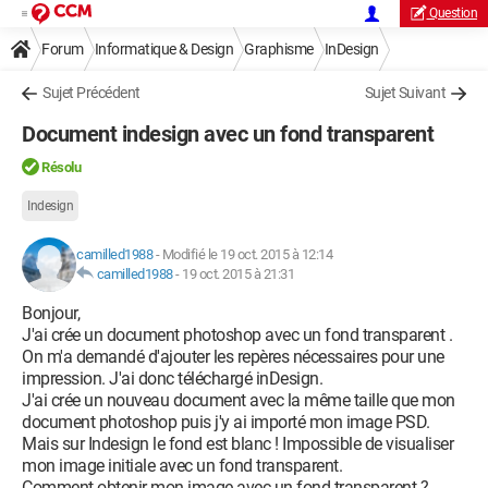
Question
Forum
Informatique & Design
Graphisme
InDesign
Sujet Précédent
Sujet Suivant
Document indesign avec un fond transparent
Résolu
Indesign
camilled1988
-
Modifié le 19 oct. 2015 à 12:14
camilled1988
-
19 oct. 2015 à 21:31
Bonjour,
J'ai crée un document photoshop avec un fond transparent .
On m'a demandé d'ajouter les repères nécessaires pour une
impression. J'ai donc téléchargé inDesign.
J'ai crée un nouveau document avec la même taille que mon
document photoshop puis j'y ai importé mon image PSD.
Mais sur Indesign le fond est blanc ! Impossible de visualiser
mon image initiale avec un fond transparent.
Comment obtenir mon image avec un fond transparent ?