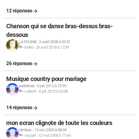
12 réponses
Chanson qui se danse bras-dessus bras-
dessous
LA FOUINE
-
2 août 2008 à 00:51
ludeb
-
26 août 2018 à 12:09
26 réponses
Musique country pour mariage
aadelinee
-
5 juil. 2012 à 15:30
Lolie35
-
6 juil. 2012 à 00:08
14 réponses
mon ecran clignote de toute les couleurs
slimbes
-
13 nov. 2005 à 08:08
wizzart
-
12 mai 2008 à 17:49