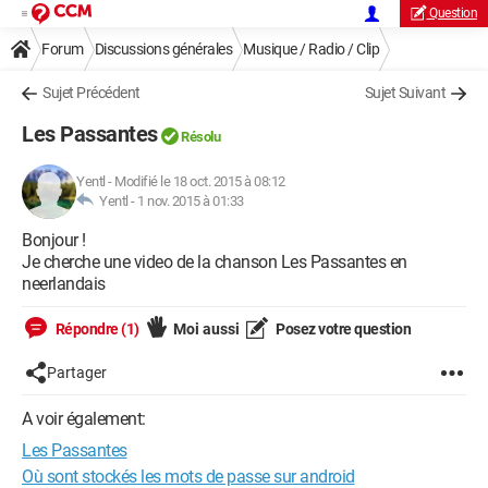
Question
Forum
Discussions générales
Musique / Radio / Clip
Sujet Précédent
Sujet Suivant
Les Passantes
Résolu
Yentl
-
Modifié le 18 oct. 2015 à 08:12
Yentl -
1 nov. 2015 à 01:33
Bonjour !
Je cherche une video de la chanson Les Passantes en
neerlandais
Répondre (1)
Moi aussi
Posez votre question
Partager
A voir également:
Les Passantes
Où sont stockés les mots de passe sur android