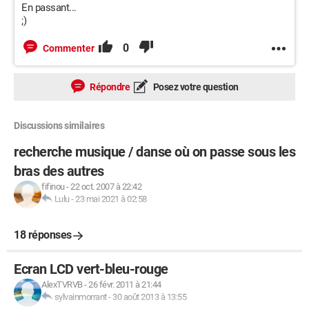
En passant...
;)
0
Commenter
Répondre
Posez votre question
Discussions similaires
recherche musique / danse où on passe sous les
bras des autres
fifinou
-
22 oct. 2007 à 22:42
Lulu
-
23 mai 2021 à 02:58
18 réponses
Ecran LCD vert-bleu-rouge
AlexTVRVB
-
26 févr. 2011 à 21:44
sylvainmorrant
-
30 août 2013 à 13:55