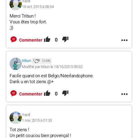
Yentl
18 oct. 2015 à 08:54
Merci Tribun !
Vous êtes trop fort.
;))
0
Commenter
tribun
12 686
Modifié par tribun le 18/10/2015 09:02
Facile quand on est Belgo/Néerlandophone.
Dank u en tot ziens @+
0
Commenter
Yentl
1 nov. 2015 à 01:33
Tot ziens !
Un petit coucou bien provençal !