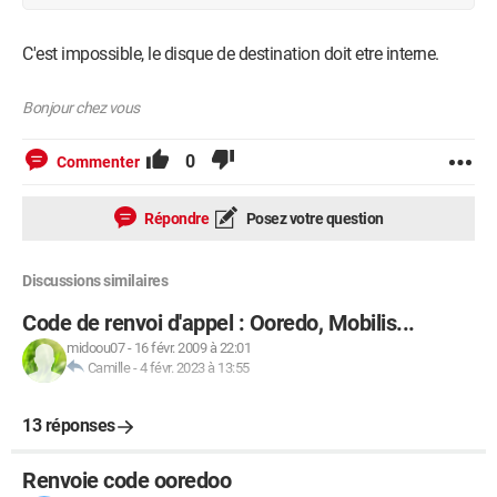
C'est impossible, le disque de destination doit etre interne.
Bonjour chez vous
0
Commenter
Répondre
Posez votre question
Discussions similaires
Code de renvoi d'appel : Ooredo, Mobilis...
midoou07
-
16 févr. 2009 à 22:01
Camille
-
4 févr. 2023 à 13:55
13 réponses
Renvoie code ooredoo