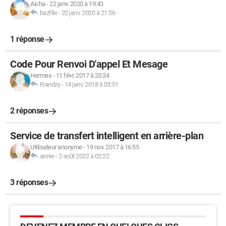
Aicha
-
22 janv. 2020 à 19:43
bazfile
-
22 janv. 2020 à 21:56
1 réponse
Code Pour Renvoi D'appel Et Mesage
Hermes
-
11 févr. 2017 à 23:34
Frandzy
-
14 janv. 2018 à 03:31
2 réponses
Service de transfert intelligent en arrière-plan
Utilisateur anonyme
-
19 nov. 2017 à 16:55
annie
-
2 août 2022 à 02:22
3 réponses