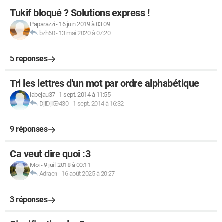
Tukif bloqué ? Solutions express !
Paparazzi
-
16 juin 2019 à 03:09
bzh60
-
13 mai 2020 à 07:20
5 réponses
Tri les lettres d'un mot par ordre alphabétique
labejau37
-
1 sept. 2014 à 11:55
DjiDji59430
-
1 sept. 2014 à 16:32
9 réponses
Ca veut dire quoi :3
Moi
-
9 juil. 2018 à 00:11
Adraen
-
16 août 2025 à 20:27
3 réponses