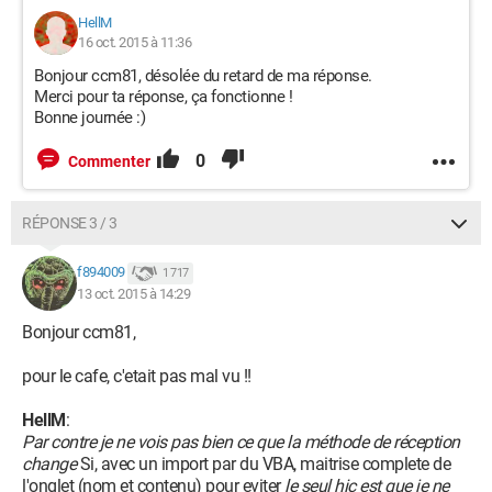
HellM
16 oct. 2015 à 11:36
Bonjour ccm81, désolée du retard de ma réponse.
Merci pour ta réponse, ça fonctionne !
Bonne journée :)
0
Commenter
RÉPONSE 3 / 3
f894009
1 717
13 oct. 2015 à 14:29
Bonjour ccm81,
pour le cafe, c'etait pas mal vu !!
HellM
:
Par contre je ne vois pas bien ce que la méthode de réception
change
Si, avec un import par du VBA, maitrise complete de
l'onglet (nom et contenu) pour eviter
le seul hic est que je ne