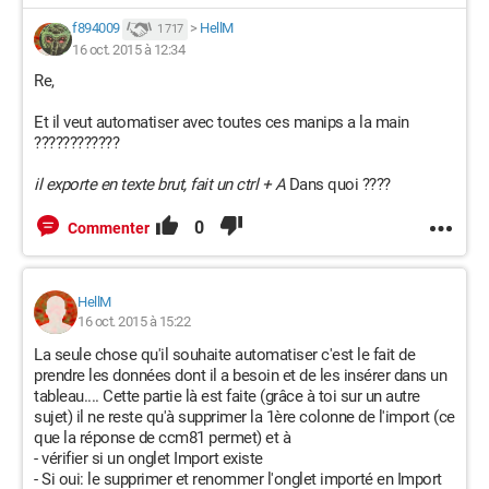
f894009
>
HellM
1 717
16 oct. 2015 à 12:34
Re,
Et il veut automatiser avec toutes ces manips a la main
????????????
il exporte en texte brut, fait un ctrl + A
Dans quoi ????
0
Commenter
HellM
16 oct. 2015 à 15:22
La seule chose qu'il souhaite automatiser c'est le fait de
prendre les données dont il a besoin et de les insérer dans un
tableau.... Cette partie là est faite (grâce à toi sur un autre
sujet) il ne reste qu'à supprimer la 1ère colonne de l'import (ce
que la réponse de ccm81 permet) et à
- vérifier si un onglet Import existe
- Si oui: le supprimer et renommer l'onglet importé en Import