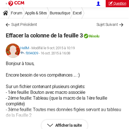
Question
Forum
Applis & Sites
Bureautique
Excel
Sujet Précédent
Sujet Suivant
Effacer la colonne de la feuille 3
Résolu
HellM
-
Modifié le 9 oct. 2015 à 10:19
f894009
-
16 oct. 2015 à 16:08
Bonjour à tous,
Encore besoin de vos compétences ... :)
Sur un fichier contenant plusieurs onglets:
- 1ère feuille: Bouton avec macro associée
- 2ème feuille: Tableau (que la macro de la 1ère feuille
complète)
- 3ème feuille: Toutes mes données figées servant au tableau
de la Feuille 2
Afficher la suite
J'importe chaque mois des données brutes dans un 4ème