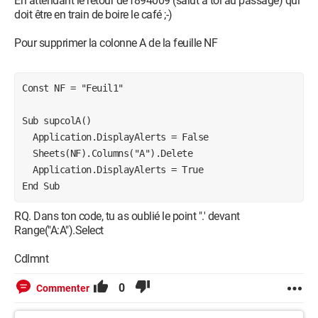
En attendant le retour de f894009 (salut à toi au passage) qui
doit être en train de boire le café ;-)
Pour supprimer la colonne A de la feuille NF
Const NF = "Feuil1"
Sub supcolA()
  Application.DisplayAlerts = False
  Sheets(NF).Columns("A").Delete
  Application.DisplayAlerts = True
End Sub
RQ. Dans ton code, tu as oublié le point ".' devant
Range("A:A").Select
Cdlmnt
0
Commenter