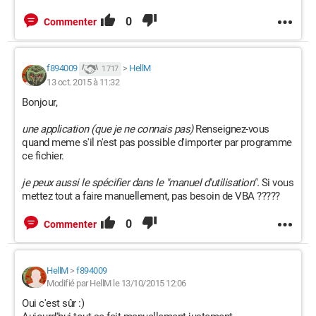
0
Commenter
f894009
>
HellM
1 717
13 oct. 2015 à 11:32
Bonjour,
une application (que je ne connais pas)
Renseignez-vous
quand meme s'il n'est pas possible d'importer par programme
ce fichier.
je peux aussi le spécifier dans le "manuel d'utilisation".
Si vous
mettez tout a faire manuellement, pas besoin de VBA ?????
0
Commenter
HellM
>
f894009
Modifié par HellM le 13/10/2015 12:06
Oui c'est sûr :)