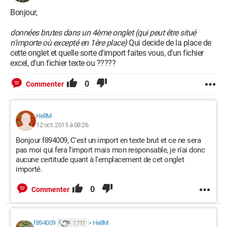
Au pire, je peux également faire:
Bonjour,
Si un onglet import existe déjà alors on le supprime et on
renomme l'onglet importé en "import".
données brutes dans un 4ème onglet (qui peut être situé
n'importe où excepté en 1ère place)
Qui decide de la place de
cette onglet et quelle sorte d'import faites vous, d'un fichier
Voici mon code pour effacer la colonne A:
excel, d'un fichier texte ou ?????
Sub SupColonneA()
0
Commenter
With Worksheets("Import")
Range("A:A").Select
Range("A1").Activate
HellM
12 oct. 2015 à 08:26
Selection.Delete Shift:=xlToLeft
Bonjour f894009, C'est un import en texte brut et ce ne sera
End With
pas moi qui fera l'import mais mon responsable, je n'ai donc
aucune certitude quant à l'emplacement de cet onglet
End Sub
importé.
Merci à tous
0
Commenter
f894009
>
HellM
1 717