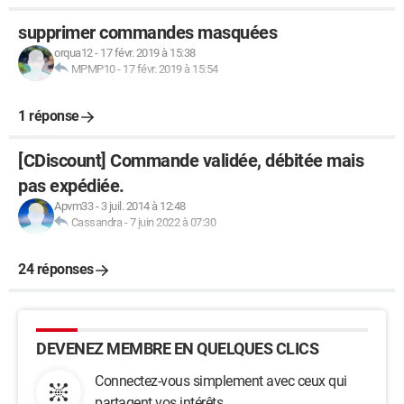
supprimer commandes masquées
orqua12
-
17 févr. 2019 à 15:38
MPMP10
-
17 févr. 2019 à 15:54
1 réponse
[CDiscount] Commande validée, débitée mais
pas expédiée.
Apvm33
-
3 juil. 2014 à 12:48
Cassandra
-
7 juin 2022 à 07:30
24 réponses
DEVENEZ MEMBRE EN QUELQUES CLICS
Connectez-vous simplement avec ceux qui
partagent vos intérêts