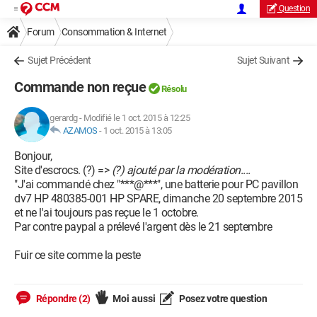
Question
Forum
Consommation & Internet
Sujet Précédent
Sujet Suivant
Commande non reçue
Résolu
gerardg
-
Modifié le 1 oct. 2015 à 12:25
AZAMOS
-
1 oct. 2015 à 13:05
Bonjour,
Site d'escrocs. (?) =>
(?) ajouté par la modération....
"J'ai commandé chez "***@***", une batterie pour PC pavillon
dv7 HP 480385-001 HP SPARE, dimanche 20 septembre 2015
et ne l'ai toujours pas reçue le 1 octobre.
Par contre paypal a prélevé l'argent dès le 21 septembre
Fuir ce site comme la peste
Répondre (2)
Moi aussi
Posez votre question