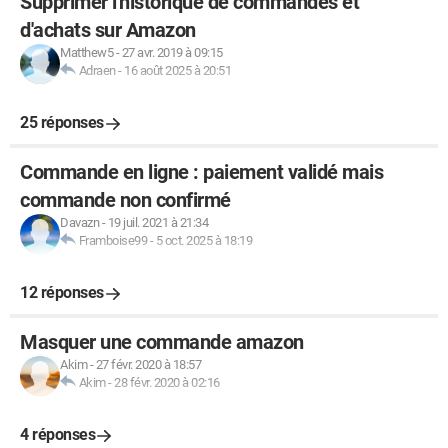
Supprimer l'historique de commandes et
d'achats sur Amazon
Matthew5
-
27 avr. 2019 à 09:15
Adraen
-
16 août 2025 à 20:51
25 réponses
Commande en ligne : paiement validé mais
commande non confirmé
Davazn
-
19 juil. 2021 à 21:34
Framboise99
-
5 oct. 2025 à 18:19
12 réponses
Masquer une commande amazon
Akim
-
27 févr. 2020 à 18:57
Akim
-
28 févr. 2020 à 02:16
4 réponses