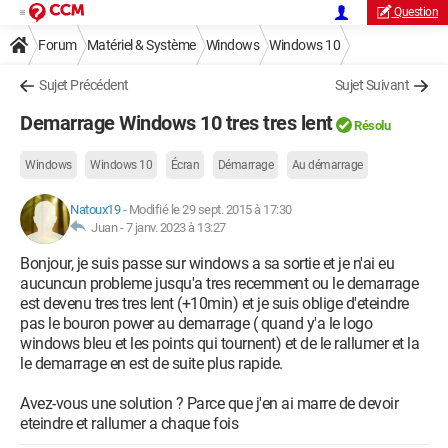
Question
Forum
Matériel & Système
Windows
Windows 10
Sujet Précédent
Sujet Suivant
Demarrage Windows 10 tres tres lent
Résolu
Windows
Windows 10
Écran
Démarrage
Au démarrage
Natoux19
-
Modifié le 29 sept. 2015 à 17:30
Juan -
7 janv. 2023 à 13:27
Bonjour, je suis passe sur windows a sa sortie et je n'ai eu
aucuncun probleme jusqu'a tres recemment ou le demarrage
est devenu tres tres lent (+10min) et je suis oblige d'eteindre
pas le bouron power au demarrage ( quand y'a le logo
windows bleu et les points qui tournent) et de le rallumer et la
le demarrage en est de suite plus rapide.
Avez-vous une solution ? Parce que j'en ai marre de devoir
eteindre et rallumer a chaque fois