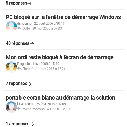
5 réponses
PC bloqué sur la fenêtre de démarrage Windows
drinedrine
-
22 août 2006 à 19:19
Odile
-
29 mai 2020 à 07:30
40 réponses
Mon ordi reste bloqué à l'écran de démarrage
Plagueis
-
1 avr. 2008 à 15:40
Florian?
-
11 nov. 2015 à 15:26
7 réponses
portable ecran blanc au démarrage la solution
killATfornia
-
25 févr. 2008 à 02:09
michelmecano
-
4 juin 2017 à 10:31
17 réponses