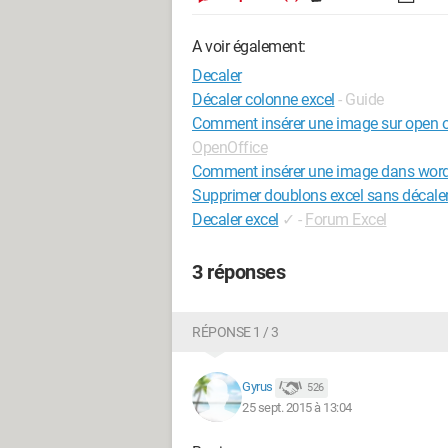
A voir également:
Decaler
Décaler colonne excel
- Guide
Comment insérer une image sur open of
OpenOffice
Comment insérer une image dans word 
Supprimer doublons excel sans décaler 
Decaler excel
✓
-
Forum Excel
3 réponses
RÉPONSE 1 / 3
Gyrus
526
25 sept. 2015 à 13:04