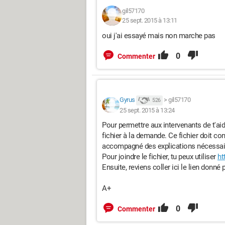
gil57170
25 sept. 2015 à 13:11
oui j'ai essayé mais non marche pas
0
Commenter
Gyrus
>
gil57170
526
25 sept. 2015 à 13:24
Pour permettre aux intervenants de t'aid
fichier à la demande. Ce fichier doit con
accompagné des explications nécessai
Pour joindre le fichier, tu peux utiliser
ht
Ensuite, reviens coller ici le lien donné p
A+
0
Commenter