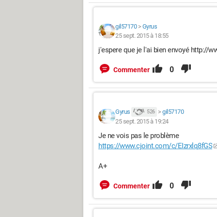
gil57170
>
Gyrus
25 sept. 2015 à 18:55
j'espere que je l'ai bien envoyé http:/
0
Commenter
Gyrus
>
gil57170
526
25 sept. 2015 à 19:24
Je ne vois pas le problème
https://www.cjoint.com/c/EIzrxlq8fGS
A+
0
Commenter