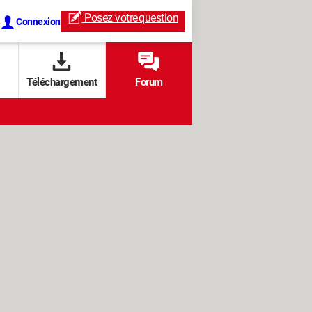
Posez votre
question
Connexion
Téléchargement
Forum