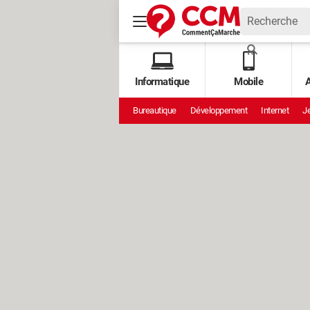
Informatique
Mobile
A
Bureautique
Développement
Internet
Je