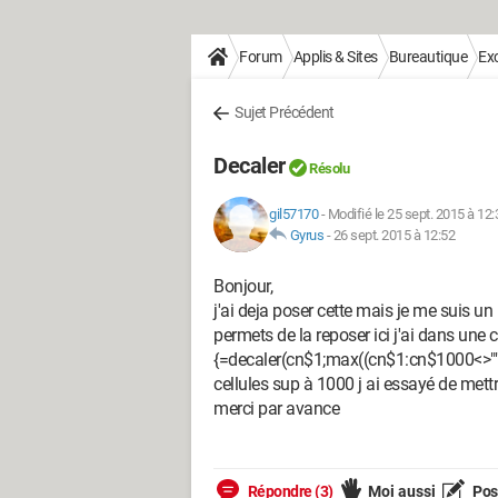
Forum
Applis & Sites
Bureautique
Exc
Sujet Précédent
Decaler
Résolu
gil57170
-
Modifié le 25 sept. 2015 à 12:
Gyrus
-
26 sept. 2015 à 12:52
Bonjour,
j'ai deja poser cette mais je me suis u
permets de la reposer ici j'ai dans une c
{=decaler(cn$1;max((cn$1:cn$1000<>"")*
cellules sup à 1000 j ai essayé de met
merci par avance
Répondre (3)
Moi aussi
Pose