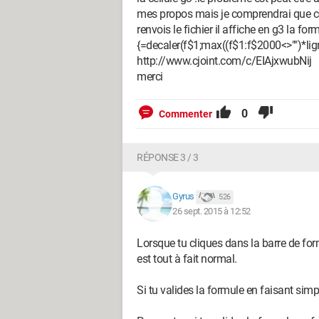
mes propos mais je comprendrai que c
renvois le fichier il affiche en g3 la for
{=decaler(f$1;max((f$1:f$2000<>"")*lig
http://www.cjoint.com/c/EIAjxwubNij
merci
0
Commenter
RÉPONSE 3 / 3
Gyrus
526
26 sept. 2015 à 12:52
Lorsque tu cliques dans la barre de for
est tout à fait normal.
Si tu valides la formule en faisant si