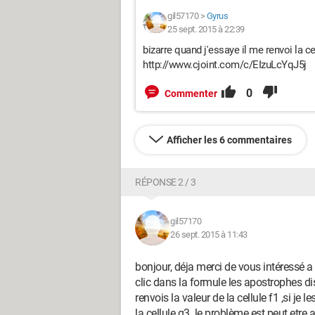
gil57170
>
Gyrus
25 sept. 2015 à 22:39
bizarre quand j'essaye il me renvoi la ce
http://www.cjoint.com/c/EIzuLcYqJ5j
0
Commenter
Afficher les 6 commentaires
RÉPONSE 2 / 3
gil57170
26 sept. 2015 à 11:43
bonjour, déja merci de vous intéressé
clic dans la formule les apostrophes di
renvois la valeur de la cellule f1 ,si je
la cellule g3 .le problème est peut etre 