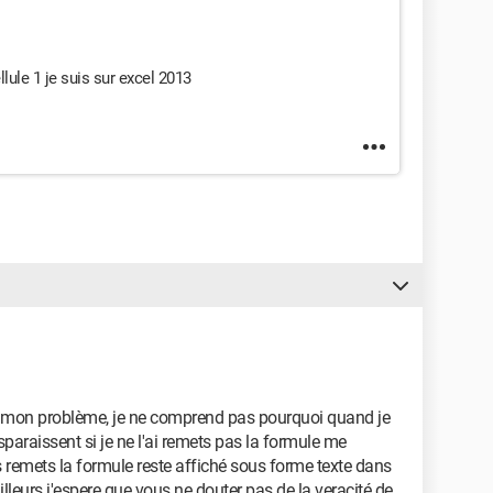
llule 1 je suis sur excel 2013
 a mon problème, je ne comprend pas pourquoi quand je
sparaissent si je ne l'ai remets pas la formule me
 les remets la formule reste affiché sous forme texte dans
ailleurs j'espere que vous ne douter pas de la veracité de