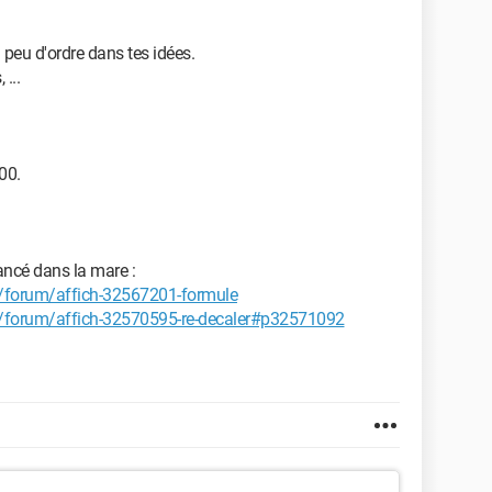
n peu d'ordre dans tes idées.
...
00.
ancé dans la mare :
/forum/affich-32567201-formule
/forum/affich-32570595-re-decaler#p32571092