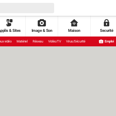
pplis & Sites
Image & Son
Maison
Securité
ux vidéo
Matériel
Réseau
Vidéo/TV
Virus/Sécurité
Emploi