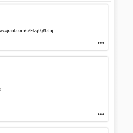
/www.cjoint.com/c/EIzq0gKbLnj