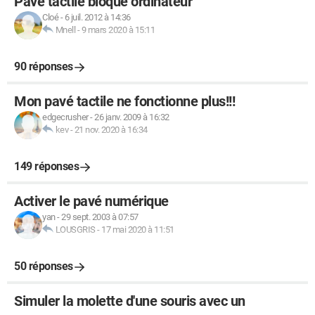
Pavé tactile bloqué ordinateur
Cloé
-
6 juil. 2012 à 14:36
Mnell
-
9 mars 2020 à 15:11
90 réponses
Mon pavé tactile ne fonctionne plus!!!
edgecrusher
-
26 janv. 2009 à 16:32
kev
-
21 nov. 2020 à 16:34
149 réponses
Activer le pavé numérique
yan
-
29 sept. 2003 à 07:57
LOUSGRIS
-
17 mai 2020 à 11:51
50 réponses
Simuler la molette d'une souris avec un