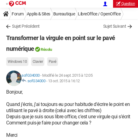
Question
Forum
Applis & Sites
Bureautique
LibreOffice / OpenOffice
Sujet Précédent
Sujet Suivant
Transformer la virgule en point sur le pavé
numérique
Résolu
Windows 10
Clavier
Pavé
sofG34000
-
Modifié le 24 sept. 2015 à 12:05
sofG34000
-
13 oct. 2015 à 16:12
Bonjour,
Quand j'écris, j'ai toujours eu pour habitude d'écrire le point en
utilisant le pavé à droite (celui avec les chiffres)
Depuis que je suis sous libre office, c'est une virgule qui s'écrit
Comment puis-je faire pour changer cela ?
Merci