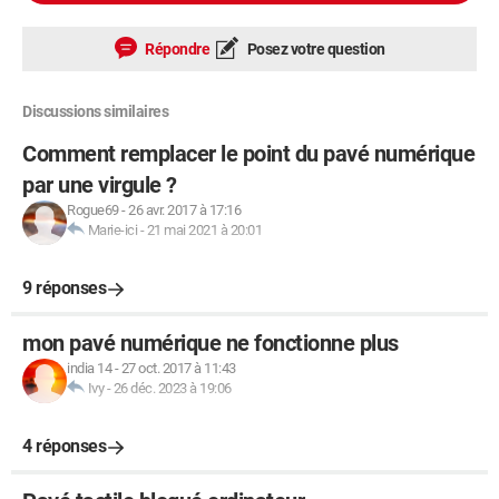
Répondre
Posez votre question
Discussions similaires
Comment remplacer le point du pavé numérique
par une virgule ?
Rogue69
-
26 avr. 2017 à 17:16
Marie-ici
-
21 mai 2021 à 20:01
9 réponses
mon pavé numérique ne fonctionne plus
india 14
-
27 oct. 2017 à 11:43
Ivy
-
26 déc. 2023 à 19:06
4 réponses