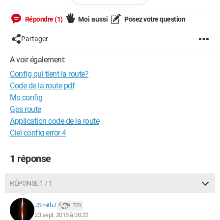
- Disque dur interne : Seagate Desktop HDD - 1 To (Barracuda
Répondre (1)
Moi aussi
Posez votre question
7200.14 series)
Partager
- Carte mère : MSI Z97-G43
A voir également:
- Processeur : Intel Core i5 4590
Config qui tient la route?
- Carte graphique : MSI GeForce GTX 750 Ti OC - 2 Go
Code de la route pdf
Ms config
- Ram : Kit Extreme3 2x4 Go Ripjaws X 1600 MHz CAS9
Gps route
Application code de la route
TOTAL : ~700 euros
Ciel config error 4
D'après-vous cette configuration est-elle possible ou dois-je la
modifier?
1 réponse
Merci d'avance!
RÉPONSE 1 / 1
JSmithJ
728
23 sept. 2015 à 08:22