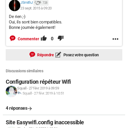
JSmithJ
728
23 sept. 2015 à 09:20
De rien ;-)
Oui, ils sont bien compatibles.
Bonne journée également!
0
Commenter
Répondre
Posez votre question
Discussions similaires
Configuration répéteur Wifi
Squall
-
27 févr. 2019 à 09:59
Squall
-
27 févr. 2019 à 10:51
4 réponses
Site Easywifi.config inaccessible