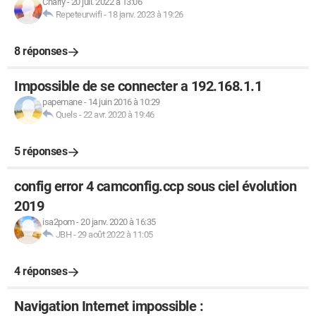
Charly
-
20 juil. 2022 à 13:06
Repeteurwifi
-
18 janv. 2023 à 19:26
8 réponses
Impossible de se connecter a 192.168.1.1
papemane
-
14 juin 2016 à 10:29
Quels
-
22 avr. 2020 à 19:46
5 réponses
config error 4 camconfig.ccp sous ciel évolution
2019
isa2pom
-
20 janv. 2020 à 16:35
JBH
-
29 août 2022 à 11:05
4 réponses
Navigation Internet impossible :