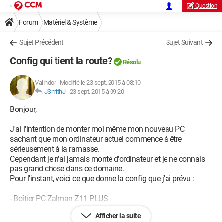
Question
Forum
Matériel & Système
Sujet Précédent
Sujet Suivant
Config qui tient la route?
Résolu
Valindor
-
Modifié le 23 sept. 2015 à 08:10
JSmithJ
-
23 sept. 2015 à 09:20
Bonjour,
J'ai l'intention de monter moi même mon nouveau PC
sachant que mon ordinateur actuel commence à être
sérieusement à la ramasse.
Cependant je n'ai jamais monté d'ordinateur et je ne connais
pas grand chose dans ce domaine.
Pour l'instant, voici ce que donne la config que j'ai prévu :
- Boîtier PC Zalman Z11 PLUS
Afficher la suite
- Alimentation PC Cooler Master G550M Bronze Modulaire