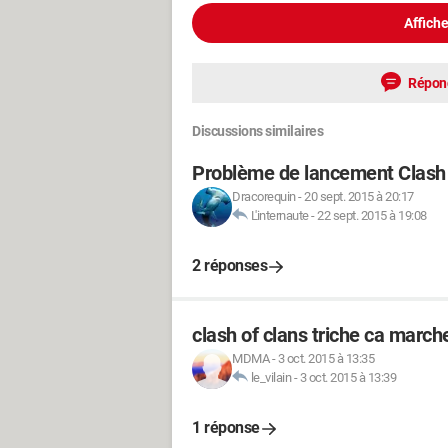
Affiche
Répon
Discussions similaires
Problème de lancement Clash 
Dracorequin
-
20 sept. 2015 à 20:17
L'internaute
-
22 sept. 2015 à 19:08
2 réponses
clash of clans triche ca march
MDMA
-
3 oct. 2015 à 13:35
le_vilain
-
3 oct. 2015 à 13:39
1 réponse