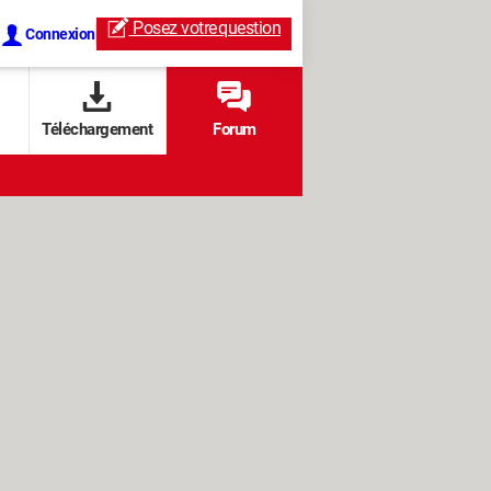
Posez votre
question
Connexion
Téléchargement
Forum