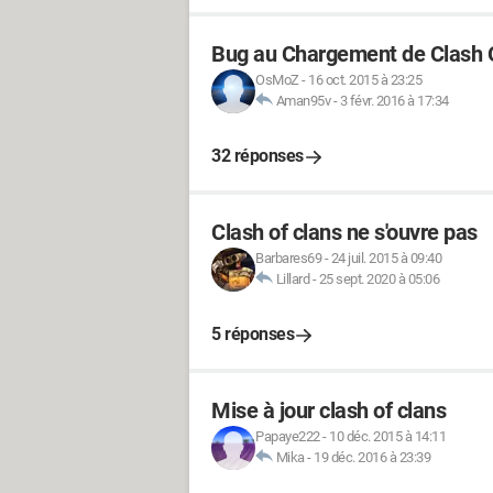
Bug au Chargement de Clash 
OsMoZ
-
16 oct. 2015 à 23:25
Aman95v
-
3 févr. 2016 à 17:34
32 réponses
Clash of clans ne s'ouvre pas
Barbares69
-
24 juil. 2015 à 09:40
Lillard
-
25 sept. 2020 à 05:06
5 réponses
Mise à jour clash of clans
Papaye222
-
10 déc. 2015 à 14:11
Mika
-
19 déc. 2016 à 23:39