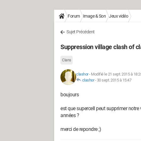
Forum
Image & Son
Jeux vidéo
Sujet Précédent
Suppression village clash of c
Clans
clashor
-
Modifié le 21 sept. 2015 à 18:2
clashor
-
30 sept. 2015 à 15:47
boujours
est que supercell peut supprimer notre v
années ?
merci de repondre ;)