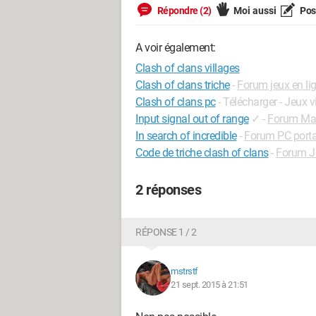
Répondre (2)
Moi aussi
Pose
A voir également:
Clash of clans villages
Clash of clans triche
-
Forum jeux en li
Clash of clans pc
- Télécharger - Jeux 
Input signal out of range
✓
-
Forum Mat
In search of incredible
-
Forum PC porta
Code de triche clash of clans
-
Forum J
2 réponses
RÉPONSE 1 / 2
mstrstf
21 sept. 2015 à 21:51