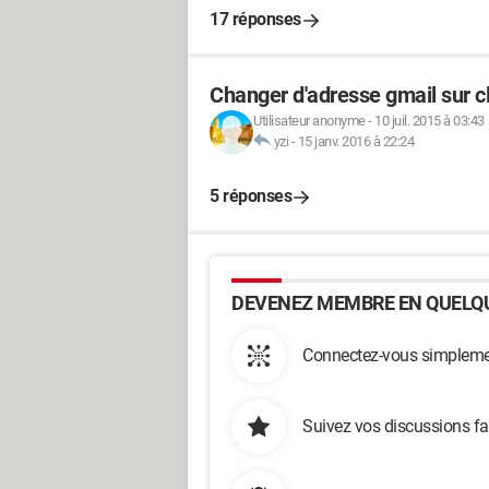
17 réponses
Changer d'adresse gmail sur cl
Utilisateur anonyme
-
10 juil. 2015 à 03:43
yzi
-
15 janv. 2016 à 22:24
5 réponses
DEVENEZ MEMBRE EN QUELQU
Connectez-vous simplemen
Suivez vos discussions fa