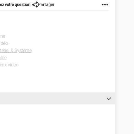
z votre question
Partager
gne
vidéo
ériel & Système
ble
eux vidéo