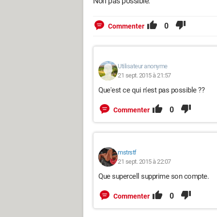
Non pas possible.
0
Commenter
Utilisateur anonyme
21 sept. 2015 à 21:57
Que'est ce qui n'est pas possible ??
0
Commenter
mstrstf
21 sept. 2015 à 22:07
Que supercell supprime son compte.
0
Commenter