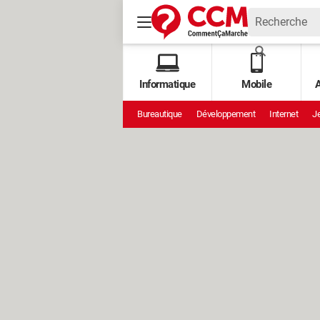
Informatique
Mobile
A
Bureautique
Développement
Internet
Je