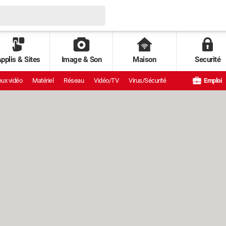
pplis & Sites
Image & Son
Maison
Securité
ux vidéo
Matériel
Réseau
Vidéo/TV
Virus/Sécurité
Emploi