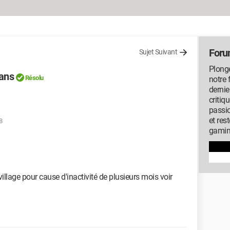
Foru
Sujet Suivant
Plonge
lans
Résolu
notre 
dernie
critiq
passi
et res
8
gamin
illage pour cause d'inactivité de plusieurs mois voir