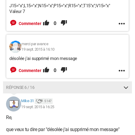
J15="x";L15="x";N15="x";P15="x";R15="x";T15"x";V15="x"
Valeur 7
0
Commenter
merci par avance
19 sept. 2015 à 16:10
désolée j'ai supprimé mon message
0
Commenter
RÉPONSE 6 / 16
Mike-31
5 147
19 sept. 2015 à 16:25
Re,
que veux tu dire par "désolée j'ai supprimé mon message"