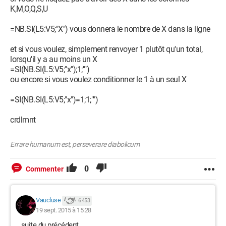
K,M,O,Q,S,U
=NB.SI(L5:V5;"X") vous donnera le nombre de X dans la ligne
et si vous voulez, simplement renvoyer 1 plutôt qu'un total,
lorsqu'il y a au moins un X
=SI(NB.SI(L5:V5;"x");1;"")
ou encore si vous voulez conditionner le 1 à un seul X
=SI(NB.SI(L5:V5;"x")=1;1;"")
crdlmnt
Errare humanum est, perseverare diabolicum
0
Commenter
Vaucluse
6 453
19 sept. 2015 à 15:28
.. suite du précédent