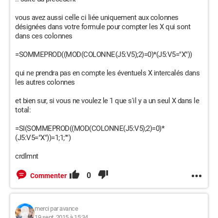
vous avez aussi celle ci liée uniquement aux colonnes
désignées dans votre formule pour compter les X qui sont
dans ces colonnes
=SOMMEPROD((MOD(COLONNE(J5:V5);2)=0)*(J5:V5="X"))
qui ne prendra pas en compte les éventuels X intercalés dans
les autres colonnes
et bien sur, si vous ne voulez le 1 que s'il y a un seul X dans le
total:
=SI(SOMMEPROD((MOD(COLONNE(J5:V5);2)=0)*
(J5:V5="X"))=1;1;"")
crdlmnt
0
Commenter
merci par avance
19 sept. 2015 à 15:34