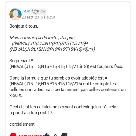
JvDo
859
20 sept. 2015 à 16:50
Bonjour à tous,
Mais comme j'ai du texte , J'ai pris
=((NBVAL(J15;L15;N15;P15;R15;T15;V15)+
(NBVAL(J15;L15;N15;P15;R15;T15;V15)=8))*1)
Surprenant !!
(NBVAL(J15;L15;N15;P15;R15;T15;V15)=8)) est toujours faux.
Donc la formule que tu sembles avoir adoptée est =
(NBVAL(J15;L15;N15;P15;R15;T15;V15) qui te compte les
cellules non vides mais certainement pas celles contenant un
x ou X.
Ceci dit, si tes cellules ne peuvent contenir qu'un "x", cela
répondra à ton post 17.
cordialement