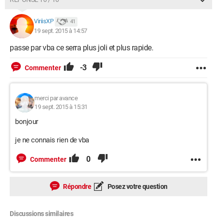
ViriisXP
41
19 sept. 2015 à 14:57
passe par vba ce serra plus joli et plus rapide.
-3
Commenter
merci par avance
19 sept. 2015 à 15:31
bonjour
je ne connais rien de vba
0
Commenter
Répondre
Posez votre question
Discussions similaires