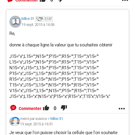
Commenter
Mike-31
5 147
19 sept. 2015 à 16:06
Re,
donne à chaque ligne la valeur que tu souhaites obtenir
J15="x";L15="";N15="";P15="";R15="";T15="";V15=""
L15="x";J15="";N15="";P15="";R15="";T15="";V15=""
N15="x";J15="";L15="";P15="";R15="";T15="";V15=""
P15="x";J15="";L15="";N15="";R15="";T15="";V15=""
R15="x";J15="";L15="";N15="";P15="";T15="";V15=""
T15="x";J15="";L15="";N15="";P15="";R15="";V15=""
V15="x";J15="";L15="";N15="";P15="";R15="";T15=""
J15="x";L15="x";N15="x";P15="x";R15="x";T15"x";V15="x"
0
Commenter
merci par avance
>
Mike-31
19 sept. 2015 à 16:51
Je veux que l'on puisse choisir la cellule que l'on souhaite