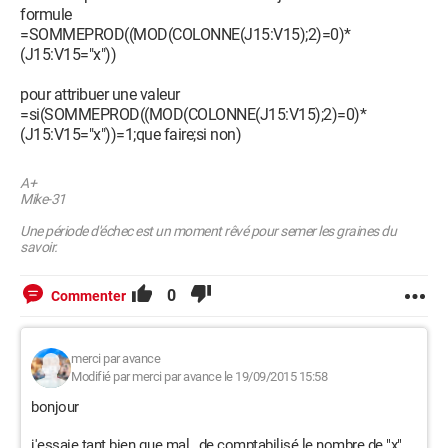
formule
=SOMMEPROD((MOD(COLONNE(J15:V15);2)=0)*
(J15:V15="x"))
pour attribuer une valeur
=si(SOMMEPROD((MOD(COLONNE(J15:V15);2)=0)*
(J15:V15="x"))=1;que faire;si non)
A+
Mike-31
Une période d'échec est un moment rêvé pour semer les graines du
savoir.
0
Commenter
merci par avance
Modifié par merci par avance le 19/09/2015 15:58
bonjour
j'essaie tant bien que mal , de comptabilisé le nombre de "x"