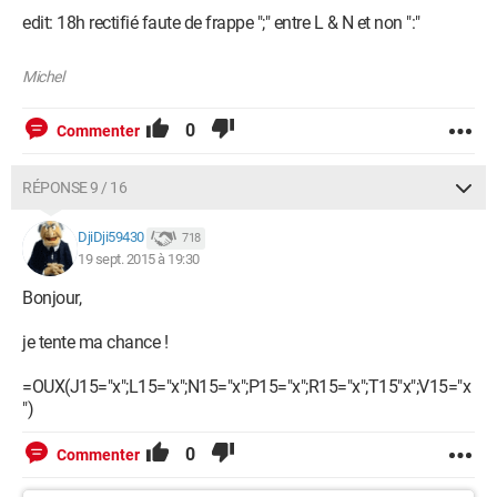
edit: 18h rectifié faute de frappe ";" entre L & N et non ":"
Michel
0
Commenter
RÉPONSE 9 / 16
DjiDji59430
718
19 sept. 2015 à 19:30
Bonjour,
je tente ma chance !
=OUX(J15="x";L15="x";N15="x";P15="x";R15="x";T15"x";V15="x
")
0
Commenter