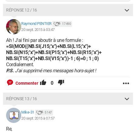
RÉPONSE 12 / 16
Raymond PENTIER
17 490
20 sept. 2015 à 03:47
Ah ! J'ai fini par aboutir à une formule :
=SI(MOD((NB.SI(J15;"x")+NB.SI(L15;"x")+
NB.SI(N15;"x")+NB.SI(P15;"x")+NB.SI(R15;"x")+
NB.SI(T15;"x")+NB.SI(V15;"x"))-1 ; 6)=0 ; 1 ; 0)
Cordialement.
P.S.
J'ai supprimé mes messages hors-sujet !
0
Commenter
RÉPONSE 13 / 16
Mike-31
5 147
20 sept. 2015 à 07:57
Re,