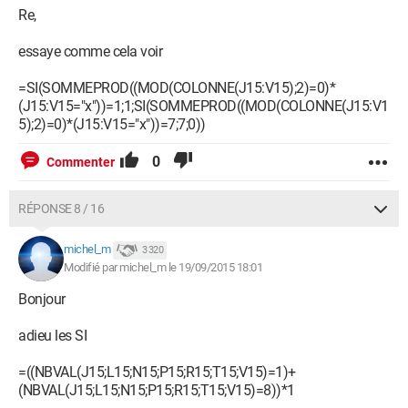
Re,
essaye comme cela voir
=SI(SOMMEPROD((MOD(COLONNE(J15:V15);2)=0)*
(J15:V15="x"))=1;1;SI(SOMMEPROD((MOD(COLONNE(J15:V1
5);2)=0)*(J15:V15="x"))=7;7;0))
0
Commenter
RÉPONSE 8 / 16
michel_m
3 320
Modifié par michel_m le 19/09/2015 18:01
Bonjour
adieu les SI
=((NBVAL(J15;L15;N15;P15;R15;T15;V15)=1)+
(NBVAL(J15;L15;N15;P15;R15;T15;V15)=8))*1