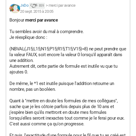
JvDo
>
merci par avance
859
20 sept. 2015 à 20:05
Bonjour
merci par avance
Tu sembles avoir du mal à comprendre.
Je réexplique donc :
(NBVAL(J15;L15;N15;P15;R15;T15;V15)=8) ne peut prendre que
la valeur FAUX, soit encore la valeur 0 lorsqu'il apparaît dans
une addition.
Autrement dit, cette partie de formule est inutile vu que tu
ajoutes 0.
De même, le *1 est inutile puisque l'addition retourne un
nombre, pas un booléen.
Quant à "mettre en doute les formules de mes collègues",
sache que je les côtoie parfois depuis plus de 10 ans et
j'espère bien qu'ils mettront en doute mes formules
lorsqu'elles seront inexactes tout comme je le ferai pour eux.
C'est aussi comme ça qu'on progresse.
Et puis, l'exactitude d'une formule pour le fil que tu as créé est