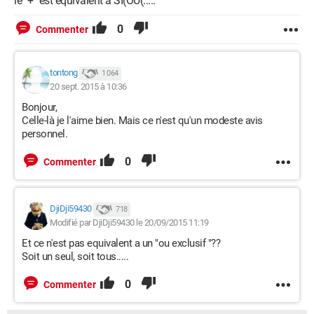
le "+" est équivalent à SI(OU(.....
0
Commenter
tontong
1 064
20 sept. 2015 à 10:36
Bonjour,
Celle-là je l'aime bien. Mais ce n'est qu'un modeste avis
personnel.
0
Commenter
DjiDji59430
718
Modifié par DjiDji59430 le 20/09/2015 11:19
Et ce n'est pas equivalent a un "ou exclusif "??
Soit un seul, soit tous.....
0
Commenter