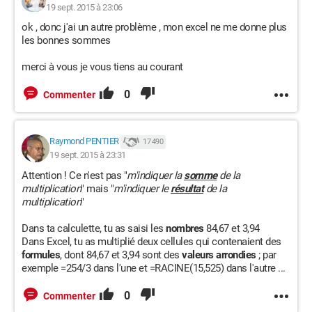
19 sept. 2015 à 23:06
ok , donc j'ai un autre problème , mon excel ne me donne plus
les bonnes sommes
merci à vous je vous tiens au courant
0
Commenter
Raymond PENTIER
17 490
19 sept. 2015 à 23:31
Attention ! Ce n'est pas "
m'indiquer la
somme
de la
multiplication
" mais "
m'indiquer le
résultat
de la
multiplication
"
Dans ta calculette, tu as saisi les
nombres
84,67 et 3,94
Dans Excel, tu as multiplié deux cellules qui contenaient des
formules
, dont 84,67 et 3,94 sont des
valeurs arrondies
; par
exemple =254/3 dans l'une et =RACINE(15,525) dans l'autre ...
0
Commenter