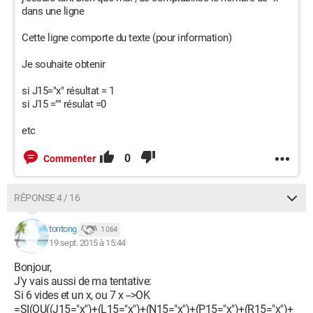
dans une ligne
Cette ligne comporte du texte (pour information)
Je souhaite obtenir
si J15="x" résultat = 1
si J15 ="" résulat =0
etc
0
Commenter
RÉPONSE 4 / 16
tontong
1 064
19 sept. 2015 à 15:44
Bonjour,
J'y vais aussi de ma tentative:
Si 6 vides et un x, ou 7 x -->OK
=SI(OU((J15="x")+(L15="x")+(N15="x")+(P15="x")+(R15="x")+