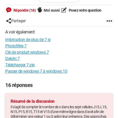
x";J15="";L15="";N15="";P15="";R15="";T15="";V15="");1;SI(ET(T1
5="x";J15="";L15="";N15="";R15="";V15="");1;SI(ET(V15="x";J15=
Répondre (16)
Moi aussi
Posez votre question
"";L15="";N15="";P15="";R15="";T15="";V15="");1;SI(ET(J15="x";L
15="x";N15="x";P15="x";R15="x";T15"x";V15="x");1)))))))
Partager
cordialement,
A voir également:
Imbrication de plus de 7 si
Photofiltre 7
Clé de produit windows 7
Delphi 7
Télécharger 7-zip
Passer de windows 7 à windows 10
16 réponses
Résumé de la discussion
Il s'agit de compter le nombre de x dans les sept cellules J15, L15,
N15, P15, R15, T15 et V15 d'une même ligne dans Excel afin de
déterminer une valeur 1 ou 0 selon leur présence. Des approches