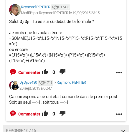
Raymond PENTIER
17 490
Modifié par Raymond PENTIER le 19/09/2015 23:15
Salut
DjiDji
! Tu es sûr du début de ta formule ?
Je crois que tu voulais écrire
=SOMME(J15="x";L15="x";N15="x";P15="x";R15="x";T15="x";V15
="x")
ou encore
=(J15="x")+(L15="x")+(N15="x")+(P15="x")+(R15="x")+
(T15="x")+(V15="x")
0
Commenter
DjiDji59430
>
Raymond PENTIER
718
20 sept. 2015 à 00:47
Ça correspond a ce qui était demandé dans le premier post
Soit un seul ==>1, soit tous ==>1
0
Commenter
RÉPONSE 10 / 16