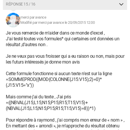
RÉPONSE 15 / 16
merci par avance
Modifié par merci par avance le 20/09/2015 12:00
Je vous remercie de m'aider dans ce monde d'excel ,
J'ai testé toutes vos formules* qui certaines ont données un
résultat ,d'autres non .
Je ne veux pas vous froisser qui a eu raison ou non, mais pour
les futurs intéressés je donne mon avis
Cette formule fonctionne si aucun texte n'est sur la ligne
=SOMMEPROD((MOD(COLONNE(J15:V15);2)=0)*
(J15:V15="x"))
Mais comme j'ai du texte , J'ai pris
=((NBVAL(J15;L15;N15;P15;R15;T15;V15)+
(NBVAL(J15;L15;N15;P15;R15;T15;V15)=8))*1)
Pour répondre à raymond , j'ai compris mon erreur de « nom » ,
En mettant des « arrondi », je m'approche du résultat obtenu