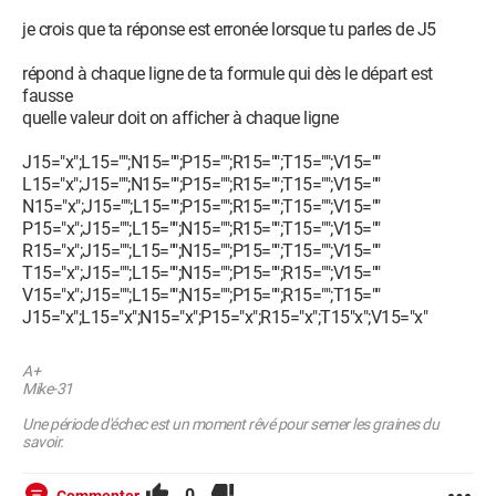
je crois que ta réponse est erronée lorsque tu parles de J5
répond à chaque ligne de ta formule qui dès le départ est
fausse
quelle valeur doit on afficher à chaque ligne
J15="x";L15="";N15="";P15="";R15="";T15="";V15=""
L15="x";J15="";N15="";P15="";R15="";T15="";V15=""
N15="x";J15="";L15="";P15="";R15="";T15="";V15=""
P15="x";J15="";L15="";N15="";R15="";T15="";V15=""
R15="x";J15="";L15="";N15="";P15="";T15="";V15=""
T15="x";J15="";L15="";N15="";P15="";R15="";V15=""
V15="x";J15="";L15="";N15="";P15="";R15="";T15=""
J15="x";L15="x";N15="x";P15="x";R15="x";T15"x";V15="x"
A+
Mike-31
Une période d'échec est un moment rêvé pour semer les graines du
savoir.
0