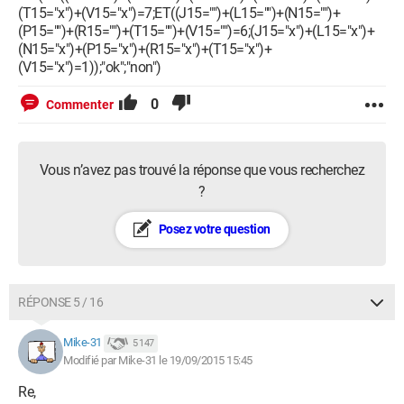
(T15="x")+(V15="x")=7;ET((J15="")+(L15="")+(N15="")+
(P15="")+(R15="")+(T15="")+(V15="")=6;(J15="x")+(L15="x")+
(N15="x")+(P15="x")+(R15="x")+(T15="x")+
(V15="x")=1));"ok";"non")
0
Commenter
Vous n’avez pas trouvé la réponse que vous recherchez
?
Posez votre question
RÉPONSE 5 / 16
Mike-31
5 147
Modifié par Mike-31 le 19/09/2015 15:45
Re,