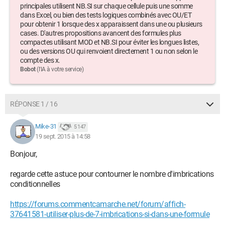
principales utilisent NB.SI sur chaque cellule puis une somme
dans Excel, ou bien des tests logiques combinés avec OU/ET
pour obtenir 1 lorsque des x apparaissent dans une ou plusieurs
cases. D'autres propositions avancent des formules plus
compactes utilisant MOD et NB.SI pour éviter les longues listes,
ou des versions OU qui renvoient directement 1 ou non selon le
compte des x.
Bobot
(l'IA à votre service)
RÉPONSE 1 / 16
Mike-31
5 147
19 sept. 2015 à 14:58
Bonjour,
regarde cette astuce pour contourner le nombre d'imbrications
conditionnelles
https://forums.commentcamarche.net/forum/affich-
37641581-utiliser-plus-de-7-imbrications-si-dans-une-formule