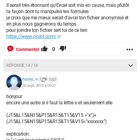
Il serait très étonnant qu'Excel soit mis en cause, mais plutôt
ta façon dont tu manipules tes formules
je crois que me mieux serait d'avoir ton fichier anonymisé et
en plus nous gagnerons du temps
pour joindre ton fichier sert toi de ce lien
https://www.cjoint.com/
0
Commenter
RÉPONSE 14 / 16
michel_m
3 320
20 sept. 2015 à 09:21
bonjour
encore une autre si il faut la lettre x et seulement elle
(J15&L15&N15&P15&R15&T15&V15 ="x")+
(J15&L15&N15&P15&R15&T15&V15="xxxxxxx")
explication: