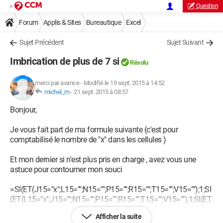
Question
Forum
Applis & Sites
Bureautique
Excel
Sujet Précédent
Sujet Suivant
Imbrication de plus de 7 si
Résolu
merci par avance
-
Modifié le 19 sept. 2015 à 14:52
michel_m
-
21 sept. 2015 à 08:57
Bonjour,
Je vous fait part de ma formule suivante (c'est pour
comptabilisé le nombre de "x" dans les cellules )
Et mon dernier si n'est plus pris en charge , avez vous une
astuce pour contourner mon souci
=SI(ET(J15="x";L15="";N15="";P15="";R15="";T15="";V15="");1;SI
(ET(L15="x";J15="";N15="";P15="";R15="";T15="";V15="");1;SI(ET
(N15="x";J15="";L15="";P15="";R15="";T15="";V15="");1;SI(ET(P1
Afficher la suite
5="x";J15="";L15="";N15="";R15="";T15="";V15="");1;SI(ET(R15="