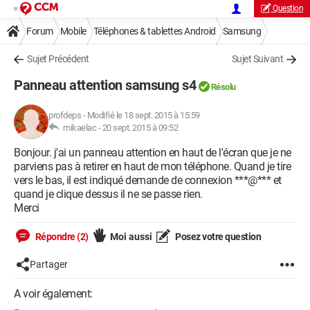
Question
Forum
Mobile
Téléphones & tablettes Android
Samsung
Sujet Précédent
Sujet Suivant
Panneau attention samsung s4
Résolu
profdeps
-
Modifié le 18 sept. 2015 à 15:59
mikaelac -
20 sept. 2015 à 09:52
Bonjour. j'ai un panneau attention en haut de l'écran que je ne
parviens pas à retirer en haut de mon téléphone. Quand je tire
vers le bas, il est indiqué demande de connexion ***@*** et
quand je clique dessus il ne se passe rien.
Merci
Répondre (2)
Moi aussi
Posez votre question
Partager
A voir également: