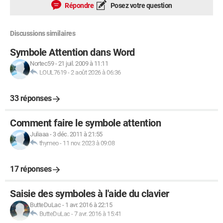
Répondre
Posez votre question
Discussions similaires
Symbole Attention dans Word
Nortec59
-
21 juil. 2009 à 11:11
LOUL7619
-
2 août 2026 à 06:36
33 réponses
Comment faire le symbole attention
Juliaaa
-
3 déc. 2011 à 21:55
thymeo
-
11 nov. 2023 à 09:08
17 réponses
Saisie des symboles à l'aide du clavier
ButteDuLac
-
1 avr. 2016 à 22:15
ButteDuLac
-
7 avr. 2016 à 15:41