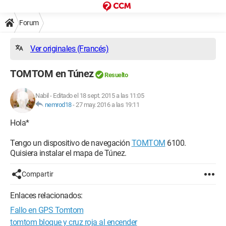
Forum
Ver originales (Francés)
TOMTOM en Túnez
Resuelto
Nabil
-
Editado el 18 sept. 2015 a las 11:05
nemrod18
-
27 may. 2016 a las 19:11
Hola*
Tengo un dispositivo de navegación
TOMTOM
6100.
Quisiera instalar el mapa de Túnez.
Compartir
Enlaces relacionados:
Fallo en GPS Tomtom
tomtom bloque y cruz roja al encender