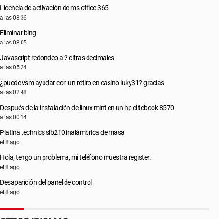
Licencia de activación de ms office 365
a las 08:36
Eliminar bing
a las 08:05
Javascript redondeo a 2 cifras decimales
a las 05:24
¿puede vsm ayudar con un retiro en casino luky31? gracias
a las 02:48
Después de la instalación de linux mint en un hp elitebook 8570
a las 00:14
Platina technics slb210 inalámbrica de masa
el 8 ago.
Hola, tengo un problema, mi teléfono muestra register.
el 8 ago.
Desaparición del panel de control
el 8 ago.