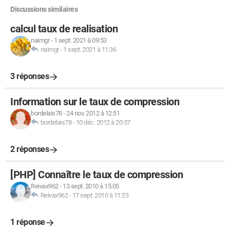
Discussions similaires
calcul taux de realisation
naimgr
-
1 sept. 2021 à 09:53
naimgr
-
1 sept. 2021 à 11:36
3 réponses
Information sur le taux de compression
bordelais78
-
24 nov. 2012 à 12:51
bordelais78
-
10 déc. 2012 à 20:37
2 réponses
[PHP] Connaître le taux de compression
Reivax962
-
13 sept. 2010 à 15:05
Reivax962
-
17 sept. 2010 à 11:23
1 réponse