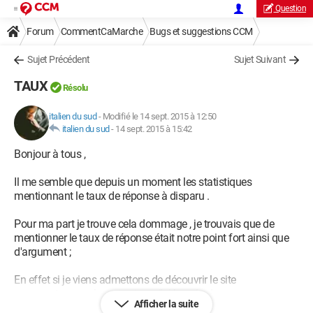
Question
Forum
CommentCaMarche
Bugs et suggestions CCM
Sujet Précédent
Sujet Suivant
TAUX
Résolu
italien du sud
-
Modifié le 14 sept. 2015 à 12:50
italien du sud
-
14 sept. 2015 à 15:42
Bonjour à tous ,
Il me semble que depuis un moment les statistiques
mentionnant le taux de réponse à disparu .
Pour ma part je trouve cela dommage , je trouvais que de
mentionner le taux de réponse était notre point fort ainsi que
d'argument ;
En effet si je viens admettons de découvrir le site
commentçamarche.net , et que j'ai besoin de poser une
Afficher la suite
question à résoudre , voir cette information , je me dirais ,