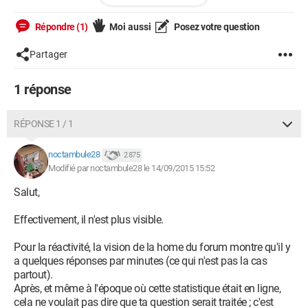
immédiatement ils sont super réactifs sur ce site , même pour
du bénévolat , je me dirai également que j'aurai la certitude
Répondre (1)
Moi aussi
Posez votre question
d'avoir une réponse rapidement.
Partager
Juste une petite opinion , cela faisait un petit moment que je
voulais l'écrire .
1 réponse
Bien entendu il se peut que celle-ci soit toujours accessible et
dont j'ignore son chemin dans le site ...
RÉPONSE 1 / 1
Bien à vous , bonne journée et merci de m'avoir lu :)
noctambule28
2 875
Modifié par noctambule28 le 14/09/2015 15:52
Salut,
Effectivement, il n'est plus visible.
Pour la réactivité, la vision de la home du forum montre qu'il y
a quelques réponses par minutes (ce qui n'est pas la cas
partout).
Après, et même à l'époque où cette statistique était en ligne,
cela ne voulait pas dire que ta question serait traitée ; c'est