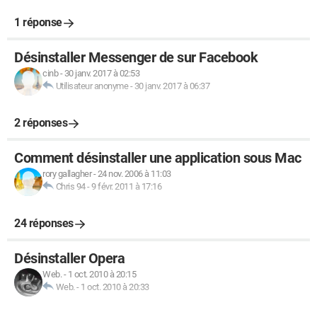
1 réponse
Désinstaller Messenger de sur Facebook
cinb
-
30 janv. 2017 à 02:53
Utilisateur anonyme
-
30 janv. 2017 à 06:37
2 réponses
Comment désinstaller une application sous Mac
rory gallagher
-
24 nov. 2006 à 11:03
Chris 94
-
9 févr. 2011 à 17:16
24 réponses
Désinstaller Opera
Web.
-
1 oct. 2010 à 20:15
Web.
-
1 oct. 2010 à 20:33