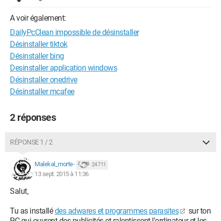
A voir également:
DailyPcClean impossible de désinstaller
Désinstaller tiktok
Désinstaller bing
Desinstaller application windows
Désinstaller onedrive
Désinstaller mcafee
2 réponses
RÉPONSE 1 / 2
Malekal_morte-
24 711
13 sept. 2015 à 11:36
Salut,
Tu as installé
des adwares et programmes parasites
sur ton
PC qui ouvrent des publicités et ralentissent l'ordinateur et les