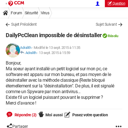
Question
Forum
Sécurité
Virus
Sujet Précédent
Sujet Suivant
DailyPcClean impossible de désinstaller
Résolu
Adralith
-
Modifié le 13 sept. 2015 à 11:35
Adralith
-
13 sept. 2015 à 15:59
Bonjour,
Ma soeur ayant installé un petit logiciel sur mon pc, ce
software est apparu sur mon bureau, et pas moyen de le
désinstaller avec la méthode classique (Reste bloqué
éternellement sur la "désinstallation". De plus, il est signalé
comme un Spyware par mon antivirus...
Existe t'il un logiciel puissant pouvant le supprimer ?
Merci d'avance !
Répondre (2)
Moi aussi
Posez votre question
Partager